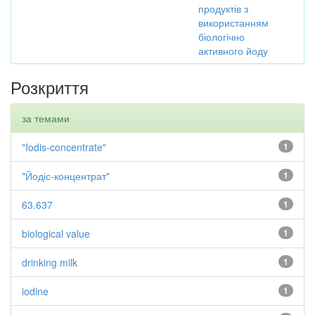
продуктів з
використанням
біологічно
активного йоду
Розкриття
за темами
"Iodis-concentrate"
1
"Йодіс-концентрат"
1
63.637
1
biological value
1
drinking milk
1
iodine
1