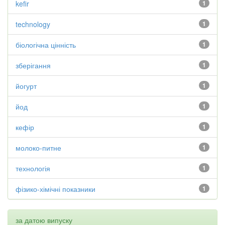
kefir
1
technology
1
біологічна цінність
1
зберігання
1
йогурт
1
йод
1
кефір
1
молоко-питне
1
технологія
1
фізико-хімічні показники
1
за датою випуску