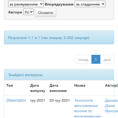
Впорядкування
Автори
Результати 1-1 зі 1 (час пошуку: 0.002 секунди).
назад
1
далі
Знайдені матеріали:
Тип
Дата
Дата
Назва
Автор(
випуску
внесення
Dissertation
гру-2021
20-гру-2021
Технологія
Далєвс
виготовлення
Діана
молока та
Яросла
молочнокислих