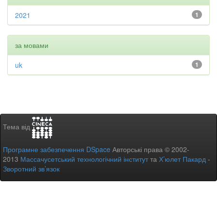
2021
1
за мовами
uk
1
Тема від
Програмне забезпечення DSpace
Авторські права © 2002-
2013
Массачусетський технологічний інститут
та
Х’юлет Пакард
-
Зворотний зв’язок