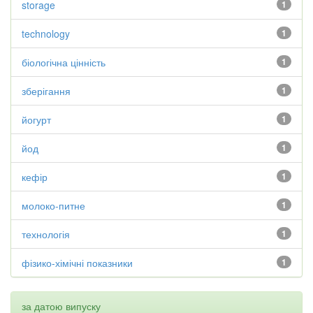
storage
1
technology
1
біологічна цінність
1
зберігання
1
йогурт
1
йод
1
кефір
1
молоко-питне
1
технологія
1
фізико-хімічні показники
1
за датою випуску