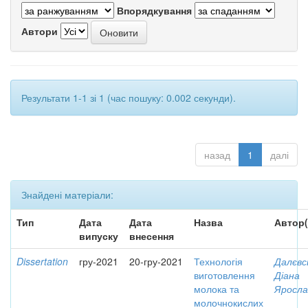
Впорядкування
Автори
Результати 1-1 зі 1 (час пошуку: 0.002 секунди).
назад
1
далі
Знайдені матеріали:
Тип
Дата
Дата
Назва
Автор(
випуску
внесення
Dissertation
гру-2021
20-гру-2021
Технологія
Далєвс
виготовлення
Діана
молока та
Яросла
молочнокислих