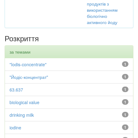
продуктів з
використанням
біологічно
активного йоду
Розкриття
за темами
"Iodis-concentrate"
1
"Йодіс-концентрат"
1
63.637
1
biological value
1
drinking milk
1
iodine
1