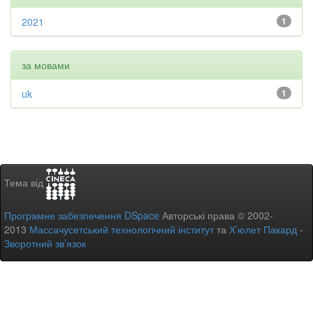
2021
1
за мовами
uk
1
Тема від
Програмне забезпечення DSpace
Авторські права © 2002-
2013
Массачусетський технологічний інститут
та
Х’юлет Пакард
-
Зворотний зв’язок