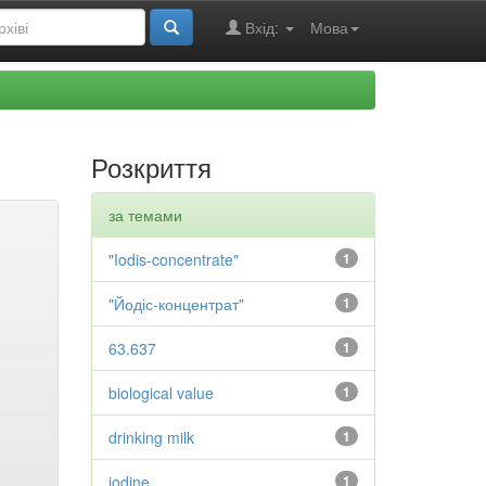
Вхід:
Мова
Розкриття
за темами
"Iodis-concentrate"
1
"Йодіс-концентрат"
1
63.637
1
biological value
1
drinking milk
1
iodine
1