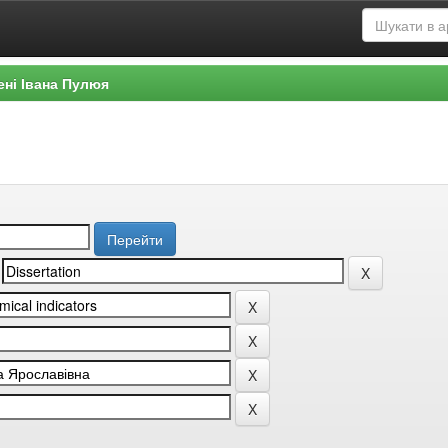
ені Івана Пулюя