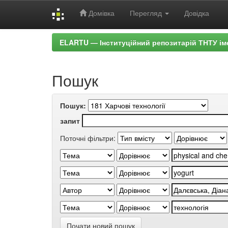
Домівка
Перегляд
Довідка
Skip
ELARTU — Інституційний репозитарій ТНТУ ім
navigation
Пошук
Пошук:
запит
Поточні фільтри:
Почати новий пошук