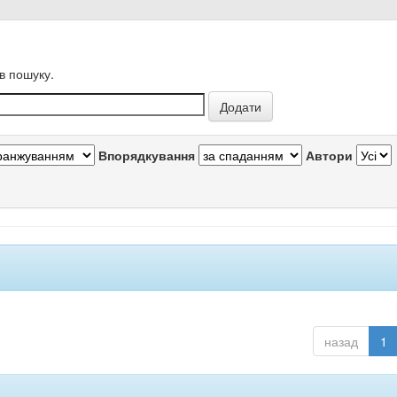
в пошуку.
Впорядкування
Автори
назад
1