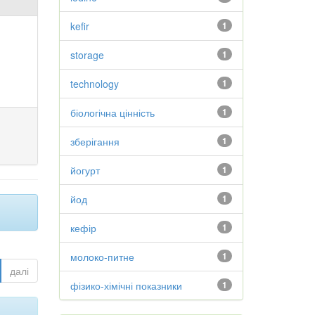
kefir
1
storage
1
technology
1
біологічна цінність
1
зберігання
1
йогурт
1
йод
1
кефір
1
молоко-питне
1
далі
фізико-хімічні показники
1