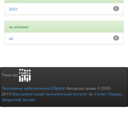
2021
1
за мовами
uk
1
Тема від
Програмне забезпечення DSpace
Авторські права © 2002-
2013
Массачусетський технологічний інститут
та
Х’юлет Пакард
-
Зворотний зв’язок