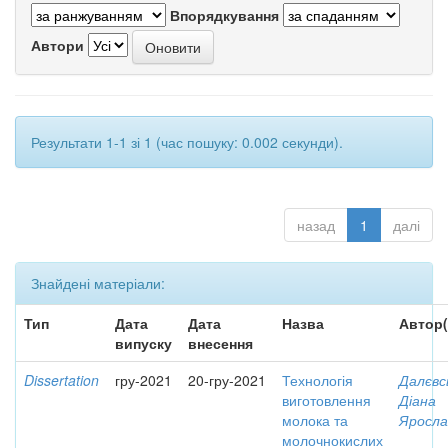
Впорядкування
Автори
Результати 1-1 зі 1 (час пошуку: 0.002 секунди).
назад
1
далі
Знайдені матеріали:
Тип
Дата
Дата
Назва
Автор(
випуску
внесення
Dissertation
гру-2021
20-гру-2021
Технологія
Далєвс
виготовлення
Діана
молока та
Яросла
молочнокислих