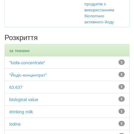
продуктів з
використанням
біологічно
активного йоду
Розкриття
за темами
"Iodis-concentrate"
1
"Йодіс-концентрат"
1
63.637
1
biological value
1
drinking milk
1
iodine
1