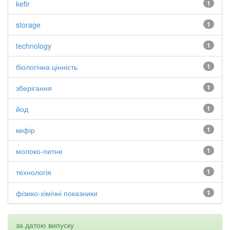
kefir
1
storage
1
technology
1
біологічна цінність
1
зберігання
1
йод
1
кефір
1
молоко-питне
1
технологія
1
фізико-хімічні показники
1
за датою випуску