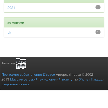
2021
1
за мовами
uk
1
Тема від
Програмне забезпечення DSpace
Авторські права © 2002-
2013
Массачусетський технологічний інститут
та
Х’юлет Пакард
-
Зворотний зв’язок