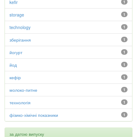
kefir
1
storage
1
technology
1
зберігання
1
йогурт
1
йод
1
кефір
1
молоко-питне
1
технологія
1
фізико-хімічні показники
1
за датою випуску