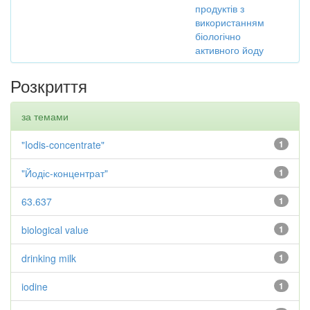
продуктів з
використанням
біологічно
активного йоду
Розкриття
за темами
"Iodis-concentrate"
1
"Йодіс-концентрат"
1
63.637
1
biological value
1
drinking milk
1
iodine
1