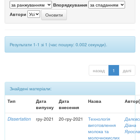
Впорядкування
Автори
Результати 1-1 зі 1 (час пошуку: 0.002 секунди).
назад
1
далі
Знайдені матеріали:
Тип
Дата
Дата
Назва
Автор(
випуску
внесення
Dissertation
гру-2021
20-гру-2021
Технологія
Далєвс
виготовлення
Діана
молока та
Яросла
молочнокислих