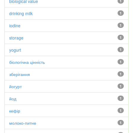
biological value
1
drinking milk
1
iodine
1
storage
1
yogurt
1
біологічна цінність
1
зберігання
1
йогурт
1
йод
1
кефір
1
молоко-питне
1