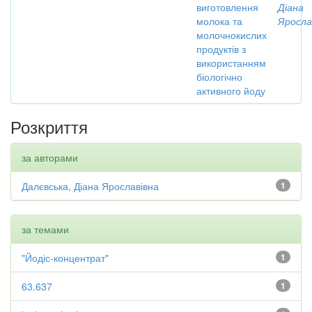
виготовлення
Діана
молока та
Яросла
молочнокислих
продуктів з
використанням
біологічно
активного йоду
Розкриття
за авторами
Далєвська, Діана Ярославівна
1
за темами
"Йодіс-концентрат"
1
63.637
1