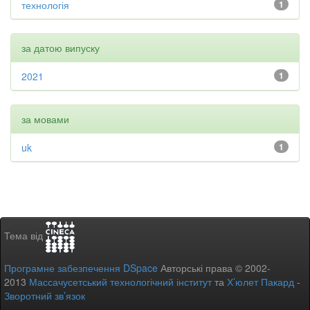
технологія
1
за датою випуску
2021
1
за мовами
uk
1
Тема від
Програмне забезпечення DSpace
Авторські права © 2002-
2013
Массачусетський технологічний інститут
та
Х’юлет Пакард
-
Зворотний зв’язок