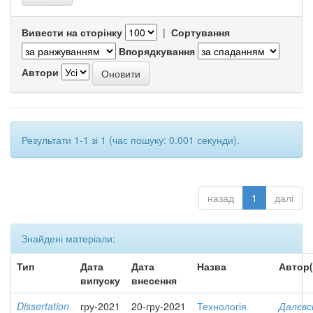
Вивести на сторінку
|
Сортування
Впорядкування
Автори
Результати 1-1 зі 1 (час пошуку: 0.001 секунди).
назад
1
далі
Знайдені матеріали:
Тип
Дата
Дата
Назва
Автор(
випуску
внесення
Dissertation
гру-2021
20-гру-2021
Технологія
Далєвс