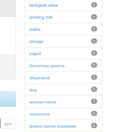
biological value
1
drinking milk
1
iodine
1
storage
1
yogurt
1
біологічна цінність
1
зберігання
1
йод
1
молоко-питне
1
технологія
1
далі
фізико-хімічні показники
1