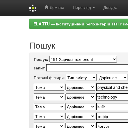
Домівка
Перегляд
Довідка
Skip
ELARTU — Інституційний репозитарій ТНТУ ім
navigation
Пошук
Пошук:
запит
Поточні фільтри: