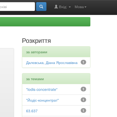
Вхід:
Мова
Розкриття
за авторами
Далєвська, Діана Ярославівна
1
за темами
"Iodis-concentrate"
1
"Йодіс-концентрат"
1
63.637
1