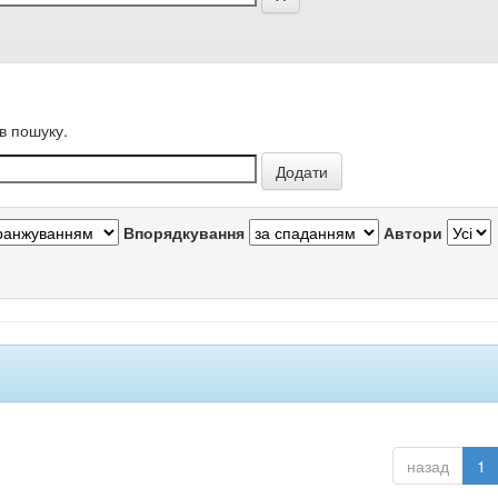
в пошуку.
Впорядкування
Автори
назад
1