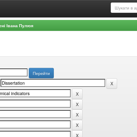
ені Івана Пулюя