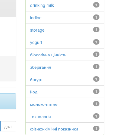
drinking milk
1
iodine
1
storage
1
yogurt
1
біологічна цінність
1
зберігання
1
йогурт
1
йод
1
молоко-питне
1
технологія
1
далі
фізико-хімічні показники
1