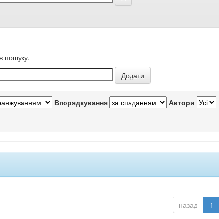
в пошуку.
Впорядкування
Автори
назад
1