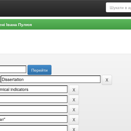
ені Івана Пулюя