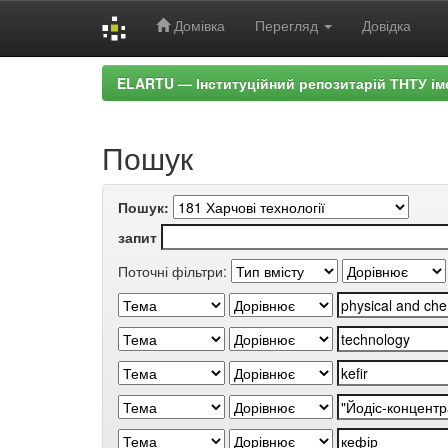
Домівка
Перегляд
Довідка
Skip
ELARTU — Інституційний репозитарій ТНТУ ім
navigation
Пошук
Пошук:
запит
Поточні фільтри: