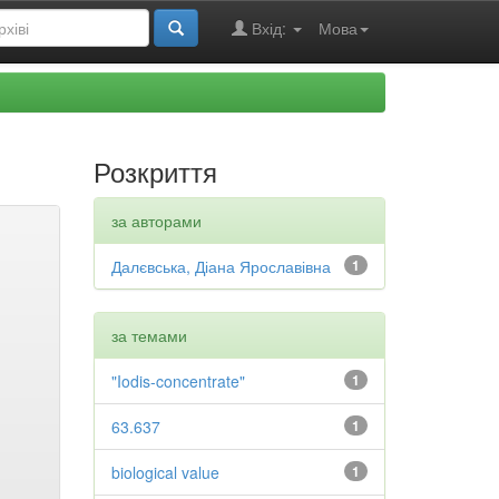
Вхід:
Мова
Розкриття
за авторами
Далєвська, Діана Ярославівна
1
за темами
"Iodis-concentrate"
1
63.637
1
biological value
1