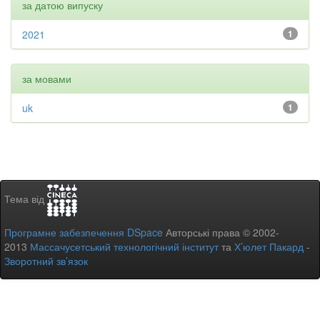
за датою випуску
2021
1
за мовами
uk
1
Тема від
Програмне забезпечення DSpace
Авторські права © 2002-
2013
Массачусетський технологічний інститут
та
Х’юлет Пакард
-
Зворотний зв’язок