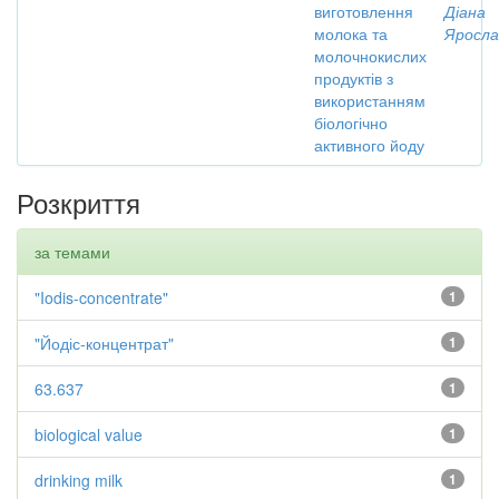
виготовлення
Діана
молока та
Яросла
молочнокислих
продуктів з
використанням
біологічно
активного йоду
Розкриття
за темами
"Iodis-concentrate"
1
"Йодіс-концентрат"
1
63.637
1
biological value
1
drinking milk
1