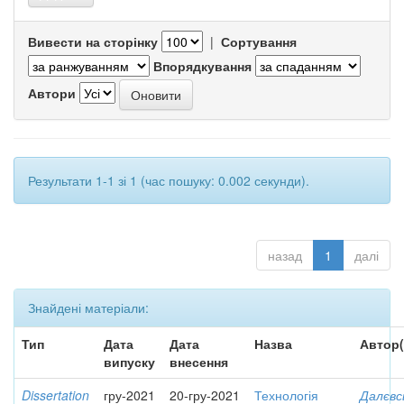
Вивести на сторінку
|
Сортування
Впорядкування
Автори
Результати 1-1 зі 1 (час пошуку: 0.002 секунди).
назад
1
далі
Знайдені матеріали:
Тип
Дата
Дата
Назва
Автор(
випуску
внесення
Dissertation
гру-2021
20-гру-2021
Технологія
Далєвс