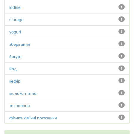
iodine
1
storage
1
yogurt
1
зберігання
1
йогурт
1
йод
1
кефір
1
молоко-питне
1
технологія
1
фізико-хімічні показники
1