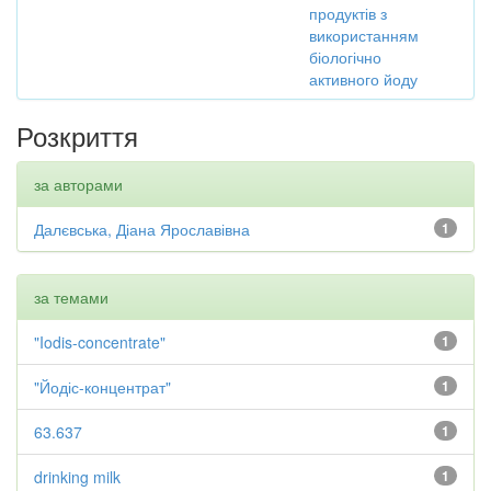
продуктів з
використанням
біологічно
активного йоду
Розкриття
за авторами
Далєвська, Діана Ярославівна
1
за темами
"Iodis-concentrate"
1
"Йодіс-концентрат"
1
63.637
1
drinking milk
1