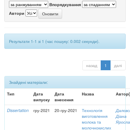
Впорядкування
Автори
Результати 1-1 зі 1 (час пошуку: 0.002 секунди).
назад
1
далі
Знайдені матеріали:
Тип
Дата
Дата
Назва
Автор(
випуску
внесення
Dissertation
гру-2021
20-гру-2021
Технологія
Далєвс
виготовлення
Діана
молока та
Яросла
молочнокислих