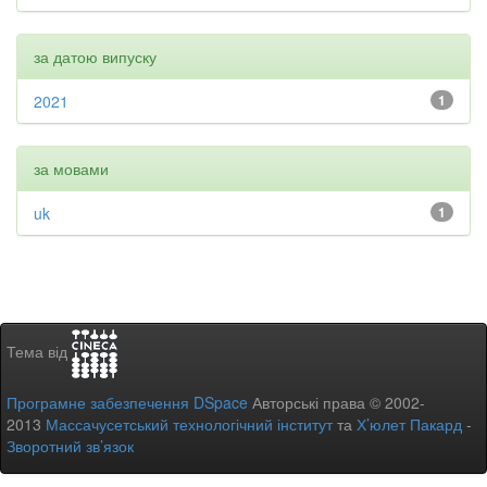
за датою випуску
2021
1
за мовами
uk
1
Тема від
Програмне забезпечення DSpace
Авторські права © 2002-
2013
Массачусетський технологічний інститут
та
Х’юлет Пакард
-
Зворотний зв’язок