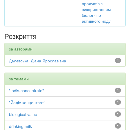
продуктів з
використанням
біологічно
активного йоду
Розкриття
за авторами
Далєвська, Діана Ярославівна
1
за темами
"Iodis-concentrate"
1
"Йодіс-концентрат"
1
biological value
1
drinking milk
1