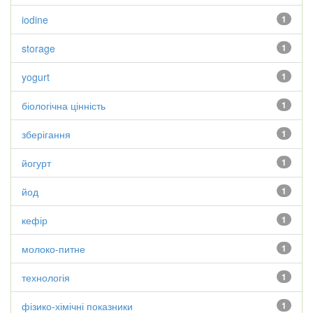
iodine
1
storage
1
yogurt
1
біологічна цінність
1
зберігання
1
йогурт
1
йод
1
кефір
1
молоко-питне
1
технологія
1
фізико-хімічні показники
1