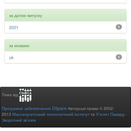
за датою випуску
2021
1
за мовами
uk
1
Тема від
Програмне забезпечення DSpace
Авторські права © 2002-
2013
Массачусетський технологічний інститут
та
Х’юлет Пакард
-
Зворотний зв’язок