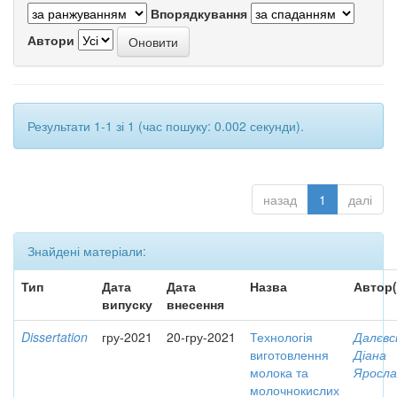
Впорядкування
Автори
Результати 1-1 зі 1 (час пошуку: 0.002 секунди).
назад
1
далі
Знайдені матеріали:
Тип
Дата
Дата
Назва
Автор(
випуску
внесення
Dissertation
гру-2021
20-гру-2021
Технологія
Далєвс
виготовлення
Діана
молока та
Яросла
молочнокислих