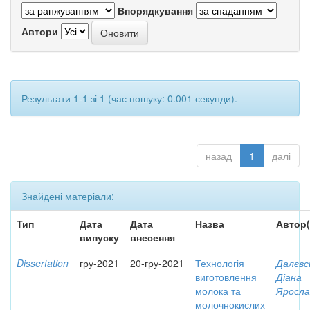
Впорядкування
Автори
Результати 1-1 зі 1 (час пошуку: 0.001 секунди).
назад
1
далі
Знайдені матеріали:
Тип
Дата
Дата
Назва
Автор(
випуску
внесення
Dissertation
гру-2021
20-гру-2021
Технологія
Далєвс
виготовлення
Діана
молока та
Яросла
молочнокислих