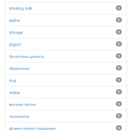
drinking milk
1
iodine
1
storage
1
yogurt
1
біологічна цінність
1
зберігання
1
йод
1
кефір
1
молоко-питне
1
технологія
1
фізико-хімічні показники
1