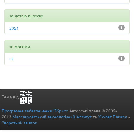
за датою випуску
2021
1
за мовами
uk
1
Тема від
Програмне забезпечення DSpace
Авторські права © 2002-
2013
Массачусетський технологічний інститут
та
Х’юлет Пакард
-
Зворотний зв’язок