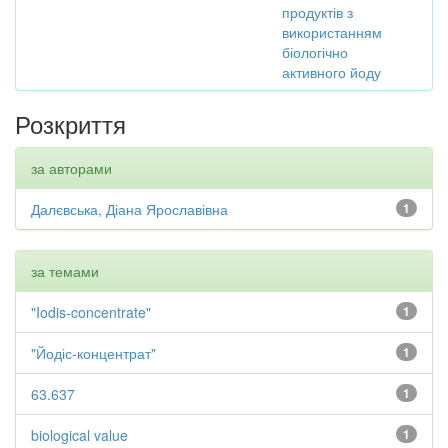
продуктів з
використанням
біологічно
активного йоду
Розкриття
за авторами
Далєвська, Діана Ярославівна
1
за темами
"Iodis-concentrate"
1
"Йодіс-концентрат"
1
63.637
1
biological value
1