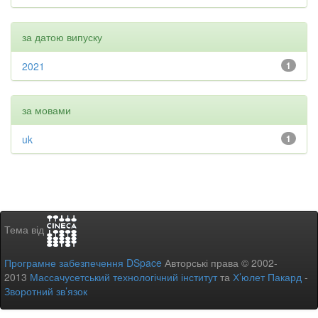
за датою випуску
2021
1
за мовами
uk
1
Тема від
Програмне забезпечення DSpace
Авторські права © 2002-
2013
Массачусетський технологічний інститут
та
Х’юлет Пакард
-
Зворотний зв’язок