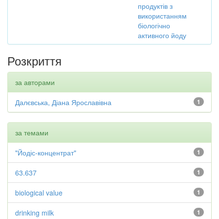
продуктів з
використанням
біологічно
активного йоду
Розкриття
за авторами
Далєвська, Діана Ярославівна
1
за темами
"Йодіс-концентрат"
1
63.637
1
biological value
1
drinking milk
1