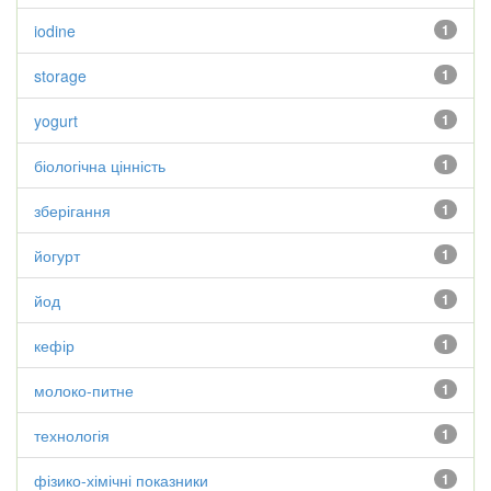
iodine
1
storage
1
yogurt
1
біологічна цінність
1
зберігання
1
йогурт
1
йод
1
кефір
1
молоко-питне
1
технологія
1
фізико-хімічні показники
1