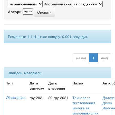
Впорядкування
Автори
Результати 1-1 зі 1 (час пошуку: 0.001 секунди).
назад
1
далі
Знайдені матеріали:
Тип
Дата
Дата
Назва
Автор(
випуску
внесення
Dissertation
гру-2021
20-гру-2021
Технологія
Далєвс
виготовлення
Діана
молока та
Яросла
молочнокислих