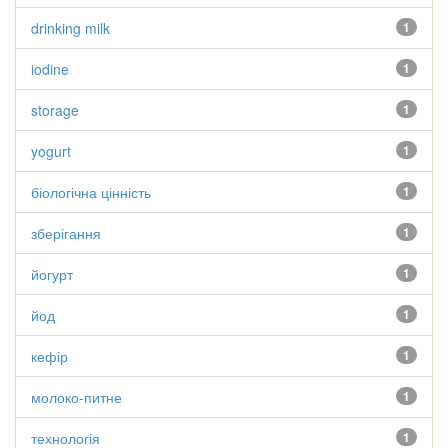
drinking milk
1
iodine
1
storage
1
yogurt
1
біологічна цінність
1
зберігання
1
йогурт
1
йод
1
кефір
1
молоко-питне
1
технологія
1