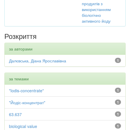
продуктів з
використанням
біологічно
активного йоду
Розкриття
за авторами
Далєвська, Діана Ярославівна
1
за темами
"Iodis-concentrate"
1
"Йодіс-концентрат"
1
63.637
1
biological value
1