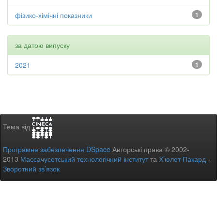
фізико-хімічні показники
1
за датою випуску
2021
1
Тема від
Програмне забезпечення DSpace
Авторські права © 2002-
2013
Массачусетський технологічний інститут
та
Х’юлет Пакард
-
Зворотний зв’язок