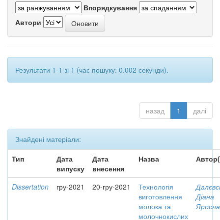
Впорядкування
Автори
Результати 1-1 зі 1 (час пошуку: 0.002 секунди).
назад
1
далі
Знайдені матеріали:
Тип
Дата
Дата
Назва
Автор(
випуску
внесення
Dissertation
гру-2021
20-гру-2021
Технологія
Далєвс
виготовлення
Діана
молока та
Яросла
молочнокислих