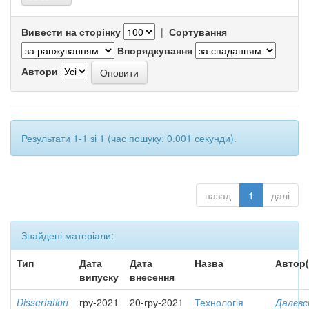
Вивести на сторінку
|
Сортування
Впорядкування
Автори
Результати 1-1 зі 1 (час пошуку: 0.001 секунди).
назад
1
далі
Знайдені матеріали:
Тип
Дата
Дата
Назва
Автор(
випуску
внесення
Dissertation
гру-2021
20-гру-2021
Технологія
Далєвс