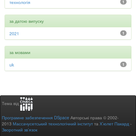
технологія
1
за датою випуску
2021
1
за мовами
uk
1
Тема від
Програмне забезпечення DSpace
Авторські права © 2002-
2013
Массачусетський технологічний інститут
та
Х’юлет Пакард
-
Зворотний зв’язок