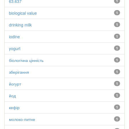
63.637
1
biological value
1
drinking milk
1
iodine
1
yogurt
1
біологічна цінність
1
зберігання
1
йогурт
1
йод
1
кефір
1
молоко-питне
1