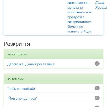
виготовлення
Діана
молока та
Яросла
молочнокислих
продуктів з
використанням
біологічно
активного йоду
Розкриття
за авторами
Далєвська, Діана Ярославівна
1
за темами
"Iodis-concentrate"
1
"Йодіс-концентрат"
1