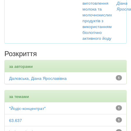
виготовлення
Діана
молока та
Яросла
молочнокислих
продуктів з
використанням
біологічно
активного йоду
Розкриття
за авторами
Далєвська, Діана Ярославівна
1
за темами
"Йодіс-концентрат"
1
63.637
1