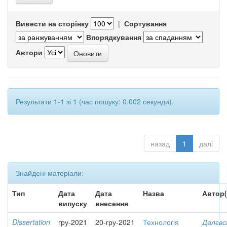
Вивести на сторінку
|
Сортування
Впорядкування
Автори
Результати 1-1 зі 1 (час пошуку: 0.002 секунди).
назад
1
далі
Знайдені матеріали:
Тип
Дата
Дата
Назва
Автор(
випуску
внесення
Dissertation
гру-2021
20-гру-2021
Технологія
Далєвс