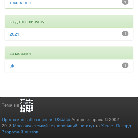
технологія
1
за датою випуску
2021
1
за мовами
uk
1
Тема від
Програмне забезпечення DSpace
Авторські права © 2002-
2013
Массачусетський технологічний інститут
та
Х’юлет Пакард
-
Зворотний зв’язок