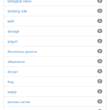
biological value
1
drinking milk
1
kefir
1
storage
1
yogurt
1
біологічна цінність
1
зберігання
1
йогурт
1
йод
1
кефір
1
молоко-питне
1