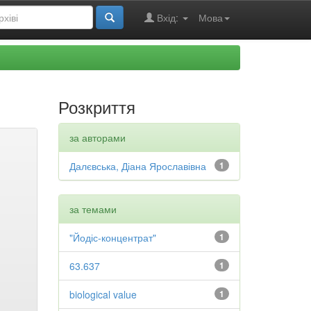
Вхід:
Мова
Розкриття
за авторами
Далєвська, Діана Ярославівна
1
за темами
"Йодіс-концентрат"
1
63.637
1
biological value
1