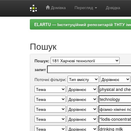
Домівка
Перегляд
Довідка
Skip
ELARTU — Інституційний репозитарій ТНТУ ім
navigation
Пошук
Пошук:
запит
Поточні фільтри: