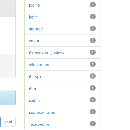
iodine
1
kefir
1
storage
1
yogurt
1
біологічна цінність
1
зберігання
1
йогурт
1
йод
1
кефір
1
молоко-питне
1
далі
технологія
1