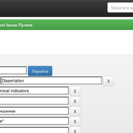
ені Івана Пулюя