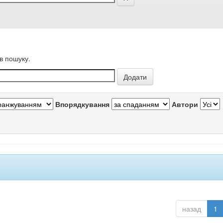
в пошуку.
Впорядкування
Автори
назад
1