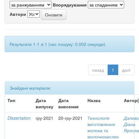
Впорядкування
Автори
Результати 1-1 зі 1 (час пошуку: 0.002 секунди).
назад
1
далі
Знайдені матеріали:
Тип
Дата
Дата
Назва
Автор(
випуску
внесення
Dissertation
гру-2021
20-гру-2021
Технологія
Далєвс
виготовлення
Діана
молока та
Яросла
молочнокислих