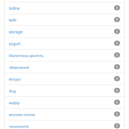
iodine
1
kefir
1
storage
1
yogurt
1
біологічна цінність
1
зберігання
1
йогурт
1
йод
1
кефір
1
молоко-питне
1
технологія
1