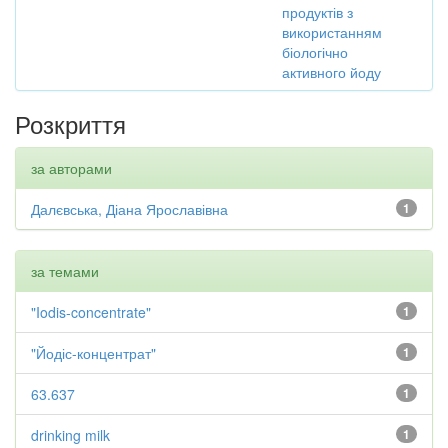
продуктів з
використанням
біологічно
активного йоду
Розкриття
за авторами
Далєвська, Діана Ярославівна
1
за темами
"Iodis-concentrate"
1
"Йодіс-концентрат"
1
63.637
1
drinking milk
1