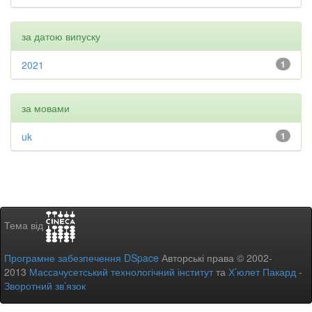
за датою випуску
2021
1
за мовами
uk
1
Тема від
Програмне забезпечення DSpace
Авторські права © 2002-
2013
Массачусетський технологічний інститут
та
Х’юлет Пакард
-
Зворотний зв’язок