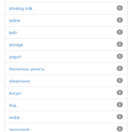
drinking milk
1
iodine
1
kefir
1
storage
1
yogurt
1
біологічна цінність
1
зберігання
1
йогурт
1
йод
1
кефір
1
технологія
1