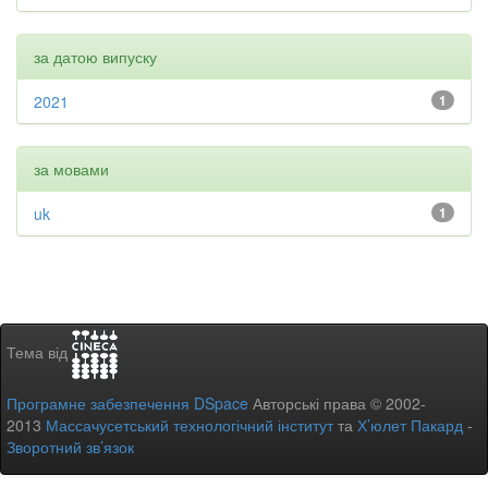
за датою випуску
2021
1
за мовами
uk
1
Тема від
Програмне забезпечення DSpace
Авторські права © 2002-
2013
Массачусетський технологічний інститут
та
Х’юлет Пакард
-
Зворотний зв’язок