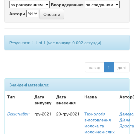
Впорядкування
Автори
Результати 1-1 зі 1 (час пошуку: 0.002 секунди).
назад
1
далі
Знайдені матеріали:
Тип
Дата
Дата
Назва
Автор(
випуску
внесення
Dissertation
гру-2021
20-гру-2021
Технологія
Далєвс
виготовлення
Діана
молока та
Яросла
молочнокислих