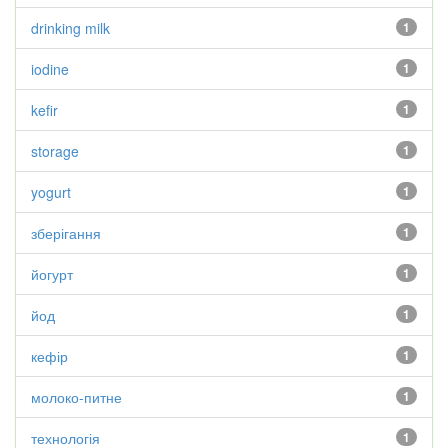
drinking milk
1
iodine
1
kefir
1
storage
1
yogurt
1
зберігання
1
йогурт
1
йод
1
кефір
1
молоко-питне
1
технологія
1