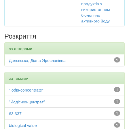
продуктів з
використанням
біологічно
активного йоду
Розкриття
за авторами
Далєвська, Діана Ярославівна
1
за темами
"Iodis-concentrate"
1
"Йодіс-концентрат"
1
63.637
1
biological value
1