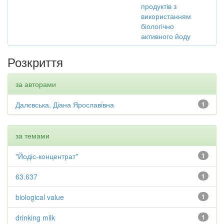
продуктів з
використанням
біологічно
активного йоду
Розкриття
за авторами
Далєвська, Діана Ярославівна
1
за темами
"Йодіс-концентрат"
1
63.637
1
biological value
1
drinking milk
1