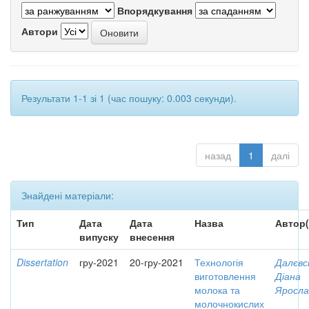
Впорядкування
Автори
Результати 1-1 зі 1 (час пошуку: 0.003 секунди).
назад
1
далі
Знайдені матеріали:
Тип
Дата
Дата
Назва
Автор(
випуску
внесення
Dissertation
гру-2021
20-гру-2021
Технологія
Далєвс
виготовлення
Діана
молока та
Яросла
молочнокислих