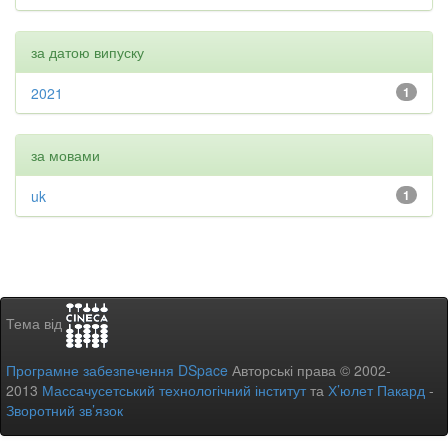
за датою випуску
2021
1
за мовами
uk
1
Тема від
Програмне забезпечення DSpace
Авторські права © 2002-
2013
Массачусетський технологічний інститут
та
Х’юлет Пакард
-
Зворотний зв’язок