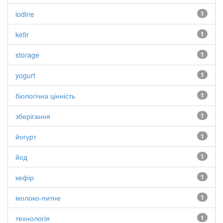
iodine
1
kefir
1
storage
1
yogurt
1
біологічна цінність
1
зберігання
1
йогурт
1
йод
1
кефір
1
молоко-питне
1
технологія
1