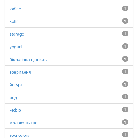
iodine
1
kefir
1
storage
1
yogurt
1
біологічна цінність
1
зберігання
1
йогурт
1
йод
1
кефір
1
молоко-питне
1
технологія
1