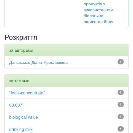
продуктів з
використанням
біологічно
активного йоду
Розкриття
за авторами
Далєвська, Діана Ярославівна
1
за темами
"Iodis-concentrate"
1
63.637
1
biological value
1
drinking milk
1