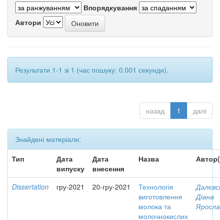
Впорядкування
Автори
Результати 1-1 зі 1 (час пошуку: 0.001 секунди).
назад
1
далі
Знайдені матеріали:
Тип
Дата
Дата
Назва
Автор(
випуску
внесення
Dissertation
гру-2021
20-гру-2021
Технологія
Далєвс
виготовлення
Діана
молока та
Яросла
молочнокислих