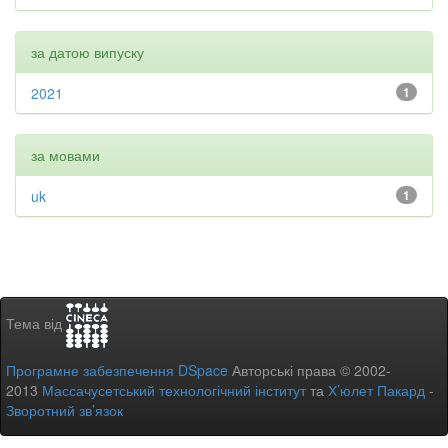
за датою випуску
2021
1
за мовами
uk
1
Тема від
Програмне забезпечення DSpace
Авторські права © 2002-
2013
Массачусетський технологічний інститут
та
Х’юлет Пакард
-
Зворотний зв’язок