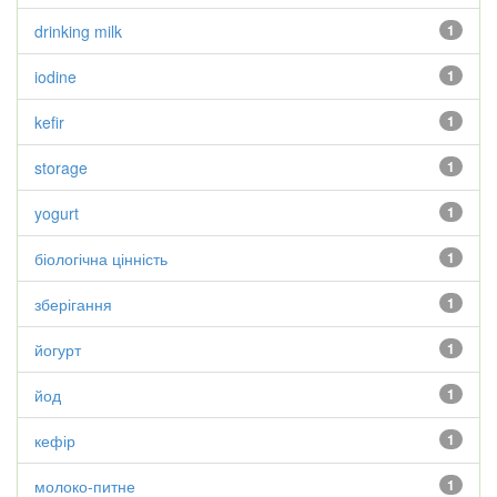
drinking milk
1
iodine
1
kefir
1
storage
1
yogurt
1
біологічна цінність
1
зберігання
1
йогурт
1
йод
1
кефір
1
молоко-питне
1