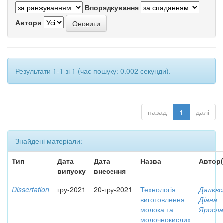
Впорядкування
Автори
Результати 1-1 зі 1 (час пошуку: 0.002 секунди).
назад
1
далі
Знайдені матеріали:
Тип
Дата
Дата
Назва
Автор(
випуску
внесення
Dissertation
гру-2021
20-гру-2021
Технологія
Далєвс
виготовлення
Діана
молока та
Яросла
молочнокислих