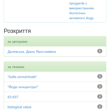
продуктів з
використанням
біологічно
активного йоду
Розкриття
за авторами
Далєвська, Діана Ярославівна
1
за темами
"Iodis-concentrate"
1
"Йодіс-концентрат"
1
63.637
1
biological value
1