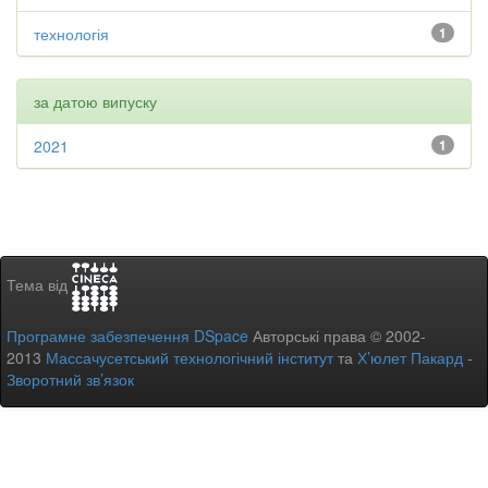
технологія
1
за датою випуску
2021
1
Тема від
Програмне забезпечення DSpace
Авторські права © 2002-
2013
Массачусетський технологічний інститут
та
Х’юлет Пакард
-
Зворотний зв’язок