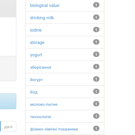
biological value
1
drinking milk
1
iodine
1
storage
1
yogurt
1
зберігання
1
йогурт
1
йод
1
молоко-питне
1
технологія
1
далі
фізико-хімічні показники
1