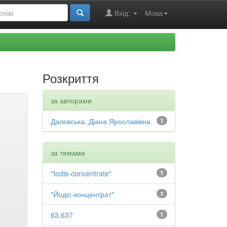
Вхід:
Мова
Розкриття
за авторами
Далєвська, Діана Ярославівна
1
за темами
"Iodis-concentrate"
1
"Йодіс-концентрат"
1
63.637
1