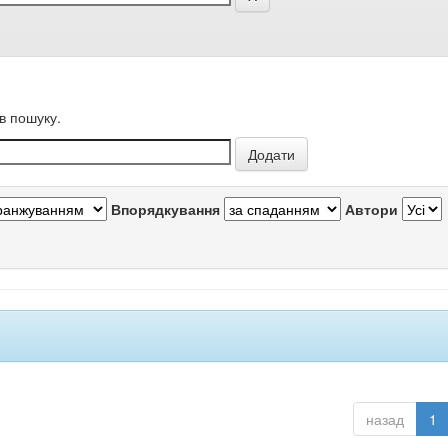
в пошуку.
Впорядкування
Автори
назад
1