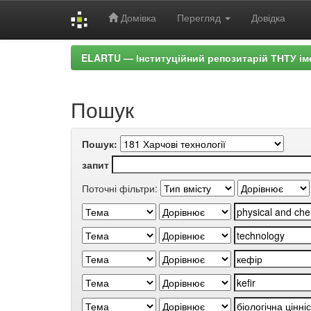
Домівка
Перегляд
Довідка
Skip
ELARTU — Інституційний репозитарій ТНТУ ім
navigation
Пошук
Пошук:
запит
Поточні фільтри: