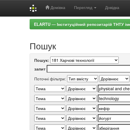
Домівка
Перегляд
Довідка
Skip
ELARTU — Інституційний репозитарій ТНТУ ім
navigation
Пошук
Пошук:
запит
Поточні фільтри: