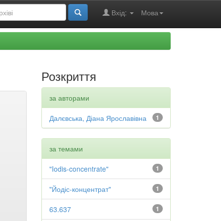
Вхід:
Мова
Розкриття
за авторами
Далєвська, Діана Ярославівна
1
за темами
"Iodis-concentrate"
1
"Йодіс-концентрат"
1
63.637
1