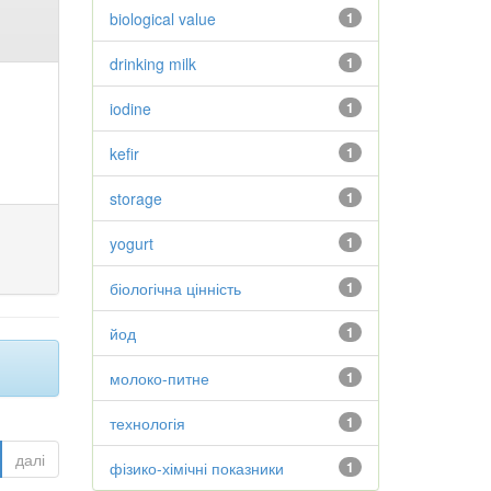
biological value
1
drinking milk
1
iodine
1
kefir
1
storage
1
yogurt
1
біологічна цінність
1
йод
1
молоко-питне
1
технологія
1
далі
фізико-хімічні показники
1