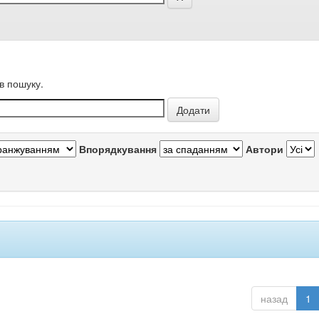
в пошуку.
Впорядкування
Автори
назад
1