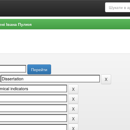
ені Івана Пулюя