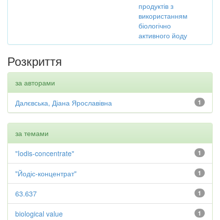
продуктів з
використанням
біологічно
активного йоду
Розкриття
за авторами
Далєвська, Діана Ярославівна
1
за темами
"Iodis-concentrate"
1
"Йодіс-концентрат"
1
63.637
1
biological value
1