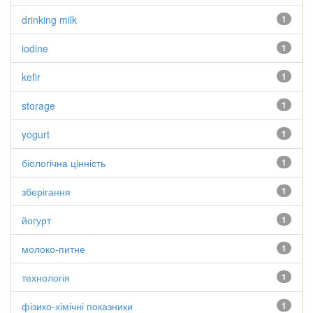
drinking milk
1
iodine
1
kefir
1
storage
1
yogurt
1
біологічна цінність
1
зберігання
1
йогурт
1
молоко-питне
1
технологія
1
фізико-хімічні показники
1