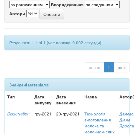
Впорядкування
Автори
Результати 1-1 зі 1 (час пошуку: 0.002 секунди).
назад
1
далі
Знайдені матеріали:
Тип
Дата
Дата
Назва
Автор(
випуску
внесення
Dissertation
гру-2021
20-гру-2021
Технологія
Далєвс
виготовлення
Діана
молока та
Яросла
молочнокислих