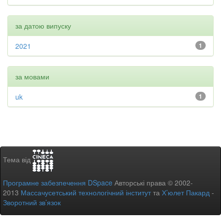
за датою випуску
2021
1
за мовами
uk
1
Тема від
Програмне забезпечення DSpace
Авторські права © 2002-
2013
Массачусетський технологічний інститут
та
Х’юлет Пакард
-
Зворотний зв’язок