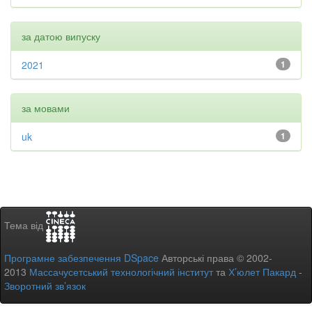
за датою випуску
2021
1
за мовами
uk
1
Тема від
Програмне забезпечення DSpace
Авторські права © 2002-
2013
Массачусетський технологічний інститут
та
Х’юлет Пакард
-
Зворотний зв’язок