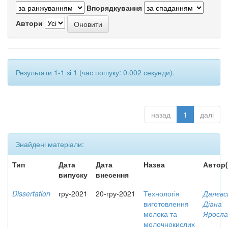
Впорядкування
Автори
Результати 1-1 зі 1 (час пошуку: 0.002 секунди).
назад
1
далі
Знайдені матеріали:
Тип
Дата
Дата
Назва
Автор(
випуску
внесення
Dissertation
гру-2021
20-гру-2021
Технологія
Далєвс
виготовлення
Діана
молока та
Яросла
молочнокислих