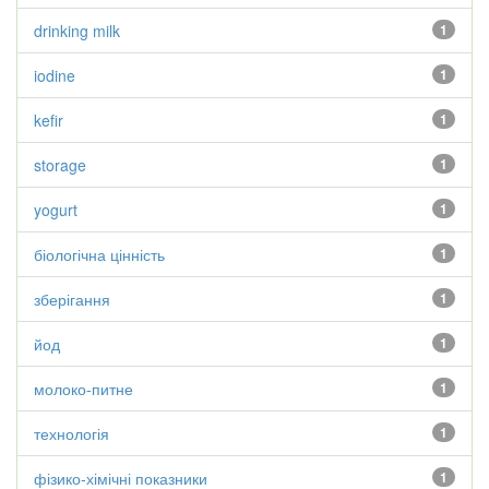
drinking milk
1
iodine
1
kefir
1
storage
1
yogurt
1
біологічна цінність
1
зберігання
1
йод
1
молоко-питне
1
технологія
1
фізико-хімічні показники
1