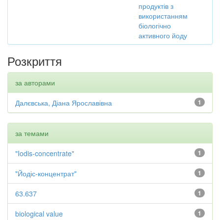
продуктів з
використанням
біологічно
активного йоду
Розкриття
за авторами
Далєвська, Діана Ярославівна
1
за темами
"Iodis-concentrate"
1
"Йодіс-концентрат"
1
63.637
1
biological value
1