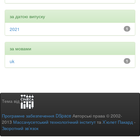
за датою випуску
2021
1
за мовами
uk
1
Тема від
Програмне забезпечення DSpace
Авторські права © 2002-
2013
Массачусетський технологічний інститут
та
Х’юлет Пакард
-
Зворотний зв’язок