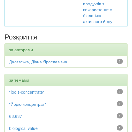
продуктів з
використанням
біологічно
активного йоду
Розкриття
за авторами
Далєвська, Діана Ярославівна
1
за темами
"Iodis-concentrate"
1
"Йодіс-концентрат"
1
63.637
1
biological value
1