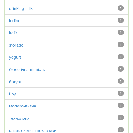
drinking milk
1
iodine
1
kefir
1
storage
1
yogurt
1
біологічна цінність
1
йогурт
1
йод
1
молоко-питне
1
технологія
1
фізико-хімічні показники
1