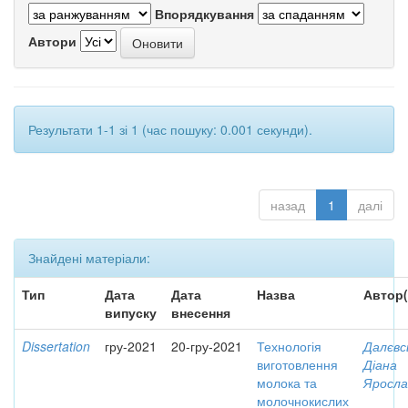
Впорядкування
Автори
Результати 1-1 зі 1 (час пошуку: 0.001 секунди).
назад
1
далі
Знайдені матеріали:
Тип
Дата
Дата
Назва
Автор(
випуску
внесення
Dissertation
гру-2021
20-гру-2021
Технологія
Далєвс
виготовлення
Діана
молока та
Яросла
молочнокислих