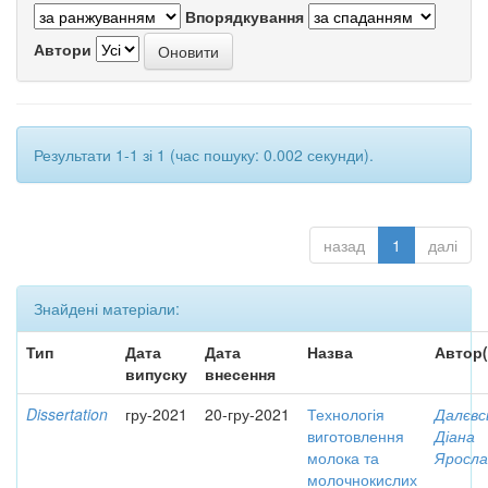
Впорядкування
Автори
Результати 1-1 зі 1 (час пошуку: 0.002 секунди).
назад
1
далі
Знайдені матеріали:
Тип
Дата
Дата
Назва
Автор(
випуску
внесення
Dissertation
гру-2021
20-гру-2021
Технологія
Далєвс
виготовлення
Діана
молока та
Яросла
молочнокислих