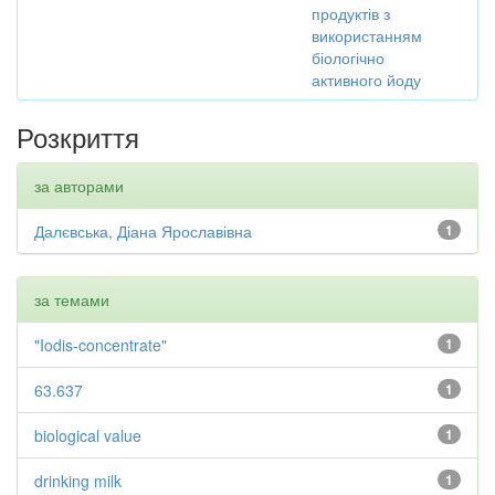
продуктів з
використанням
біологічно
активного йоду
Розкриття
за авторами
Далєвська, Діана Ярославівна
1
за темами
"Iodis-concentrate"
1
63.637
1
biological value
1
drinking milk
1