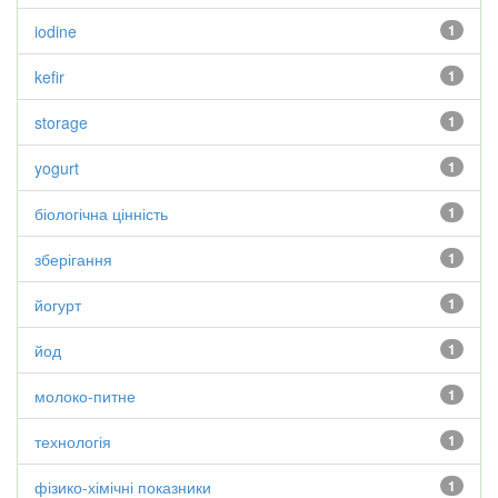
iodine
1
kefir
1
storage
1
yogurt
1
біологічна цінність
1
зберігання
1
йогурт
1
йод
1
молоко-питне
1
технологія
1
фізико-хімічні показники
1