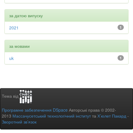
за датою випуску
2021
1
за мовами
uk
1
Тема від
Програмне забезпечення DSpace
Авторські права © 2002-
2013
Массачусетський технологічний інститут
та
Х’юлет Пакард
-
Зворотний зв’язок