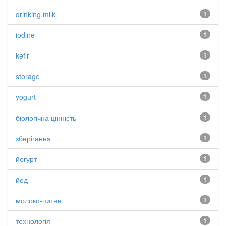
drinking milk
1
iodine
1
kefir
1
storage
1
yogurt
1
біологічна цінність
1
зберігання
1
йогурт
1
йод
1
молоко-питне
1
технологія
1