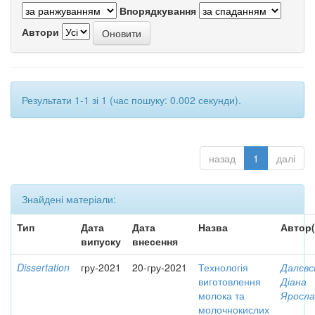
Впорядкування
Автори
Результати 1-1 зі 1 (час пошуку: 0.002 секунди).
назад
1
далі
Знайдені матеріали:
Тип
Дата
Дата
Назва
Автор(
випуску
внесення
Dissertation
гру-2021
20-гру-2021
Технологія
Далєвс
виготовлення
Діана
молока та
Яросла
молочнокислих