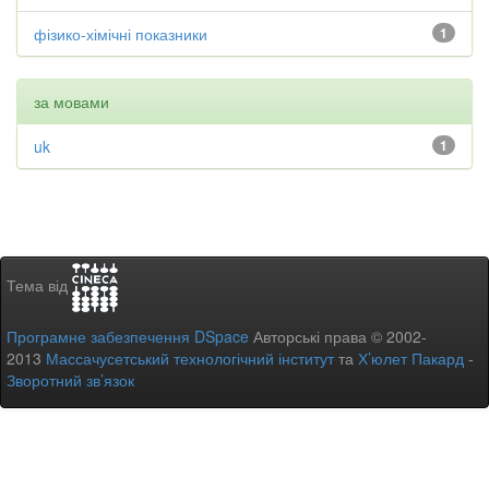
фізико-хімічні показники
1
за мовами
uk
1
Тема від
Програмне забезпечення DSpace
Авторські права © 2002-
2013
Массачусетський технологічний інститут
та
Х’юлет Пакард
-
Зворотний зв’язок