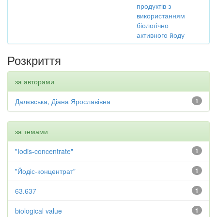
продуктів з
використанням
біологічно
активного йоду
Розкриття
за авторами
Далєвська, Діана Ярославівна
1
за темами
"Iodis-concentrate"
1
"Йодіс-концентрат"
1
63.637
1
biological value
1