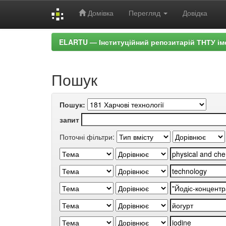
Домівка
Перегляд
Довідка
Skip
ELARTU — Інституційний репозитарій ТНТУ ім
navigation
Пошук
Пошук:
запит
Поточні фільтри: