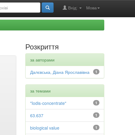
Вхід:
Мова
Розкриття
за авторами
Далєвська, Діана Ярославівна
1
за темами
"Iodis-concentrate"
1
63.637
1
biological value
1