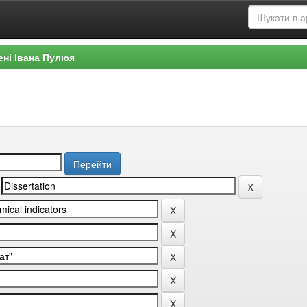
ені Івана Пулюя