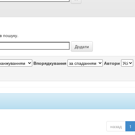
в пошуку.
Впорядкування
Автори
назад
1