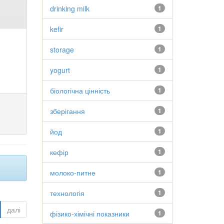
drinking milk
1
kefir
1
storage
1
yogurt
1
біологічна цінність
1
зберігання
1
йод
1
кефір
1
молоко-питне
1
технологія
1
далі
фізико-хімічні показники
1