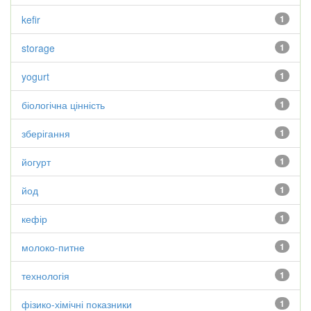
kefir
1
storage
1
yogurt
1
біологічна цінність
1
зберігання
1
йогурт
1
йод
1
кефір
1
молоко-питне
1
технологія
1
фізико-хімічні показники
1