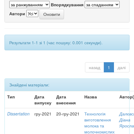
Впорядкування
Автори
Результати 1-1 зі 1 (час пошуку: 0.001 секунди).
назад
1
далі
Знайдені матеріали:
Тип
Дата
Дата
Назва
Автор(
випуску
внесення
Dissertation
гру-2021
20-гру-2021
Технологія
Далєвс
виготовлення
Діана
молока та
Яросла
молочнокислих