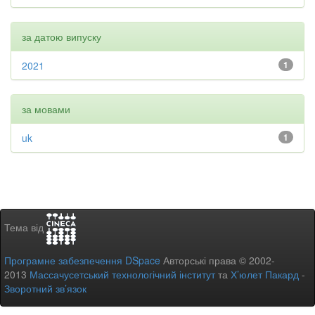
за датою випуску
2021
1
за мовами
uk
1
Тема від
Програмне забезпечення DSpace
Авторські права © 2002-
2013
Массачусетський технологічний інститут
та
Х’юлет Пакард
-
Зворотний зв’язок