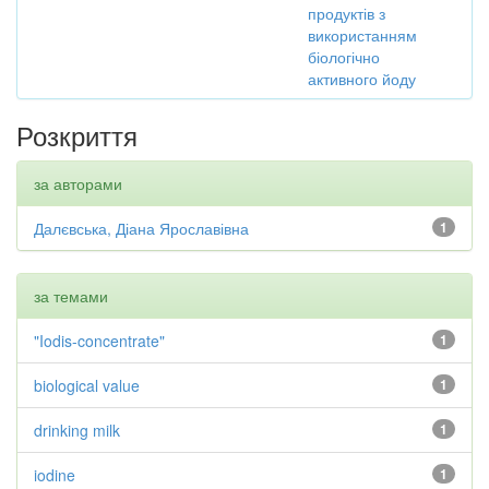
продуктів з
використанням
біологічно
активного йоду
Розкриття
за авторами
Далєвська, Діана Ярославівна
1
за темами
"Iodis-concentrate"
1
biological value
1
drinking milk
1
iodine
1