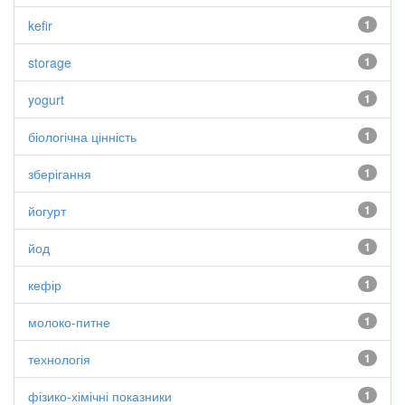
kefir
1
storage
1
yogurt
1
біологічна цінність
1
зберігання
1
йогурт
1
йод
1
кефір
1
молоко-питне
1
технологія
1
фізико-хімічні показники
1