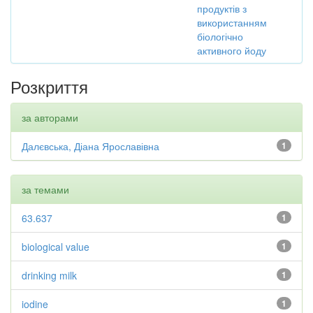
продуктів з
використанням
біологічно
активного йоду
Розкриття
за авторами
Далєвська, Діана Ярославівна
1
за темами
63.637
1
biological value
1
drinking milk
1
iodine
1