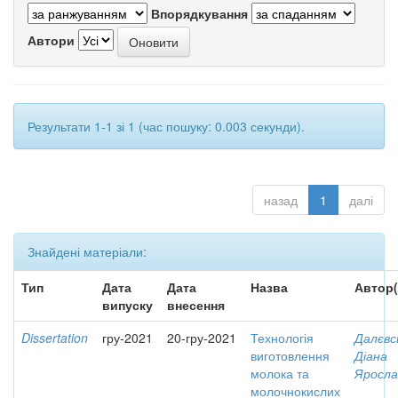
Впорядкування
Автори
Результати 1-1 зі 1 (час пошуку: 0.003 секунди).
назад
1
далі
Знайдені матеріали:
Тип
Дата
Дата
Назва
Автор(
випуску
внесення
Dissertation
гру-2021
20-гру-2021
Технологія
Далєвс
виготовлення
Діана
молока та
Яросла
молочнокислих