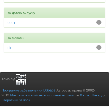
за датою випуску
2021
1
за мовами
uk
1
Тема від
Програмне забезпечення DSpace
Авторські права © 2002-
2013
Массачусетський технологічний інститут
та
Х’юлет Пакард
-
Зворотний зв’язок