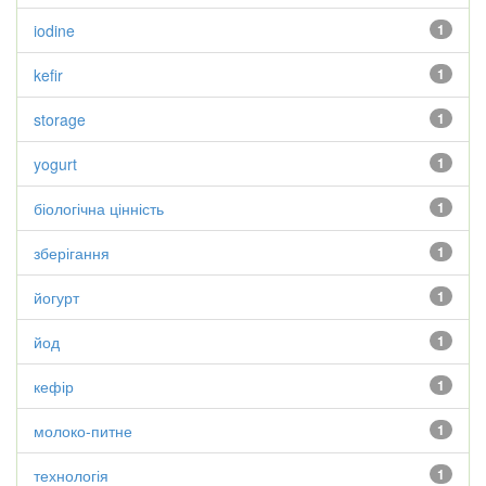
iodine
1
kefir
1
storage
1
yogurt
1
біологічна цінність
1
зберігання
1
йогурт
1
йод
1
кефір
1
молоко-питне
1
технологія
1