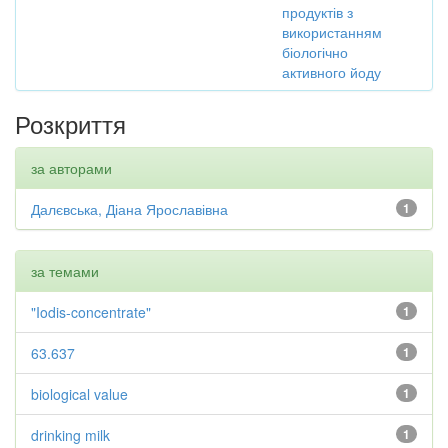
продуктів з
використанням
біологічно
активного йоду
Розкриття
за авторами
Далєвська, Діана Ярославівна
1
за темами
"Iodis-concentrate"
1
63.637
1
biological value
1
drinking milk
1