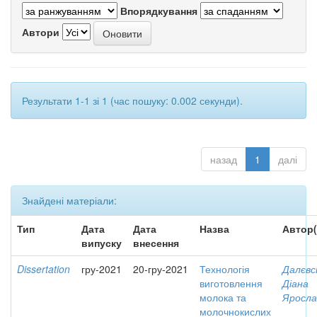
Впорядкування
Автори
Результати 1-1 зі 1 (час пошуку: 0.002 секунди).
назад
1
далі
Знайдені матеріали:
Тип
Дата
Дата
Назва
Автор(
випуску
внесення
Dissertation
гру-2021
20-гру-2021
Технологія
Далєвс
виготовлення
Діана
молока та
Яросла
молочнокислих