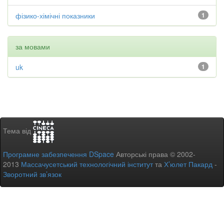
фізико-хімічні показники
1
за мовами
uk
1
Тема від
Програмне забезпечення DSpace
Авторські права © 2002-
2013
Массачусетський технологічний інститут
та
Х’юлет Пакард
-
Зворотний зв’язок