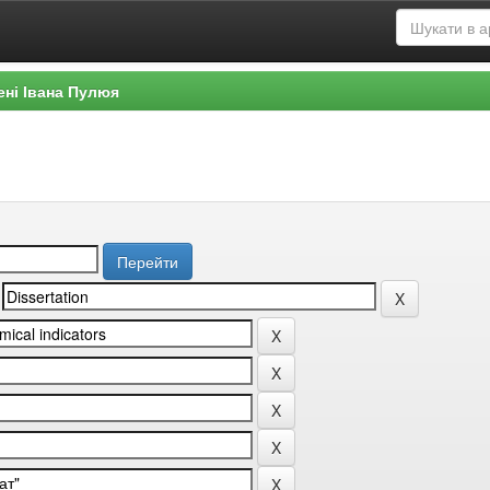
ені Івана Пулюя