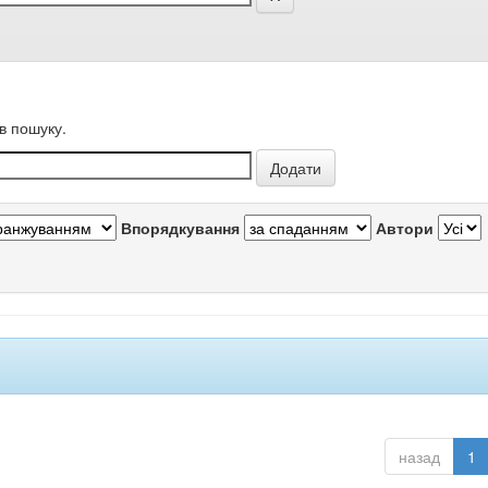
в пошуку.
Впорядкування
Автори
назад
1