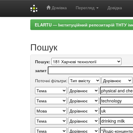
Домівка
Перегляд
Довідка
Skip
ELARTU — Інституційний репозитарій ТНТУ ім
navigation
Пошук
Пошук:
запит
Поточні фільтри: