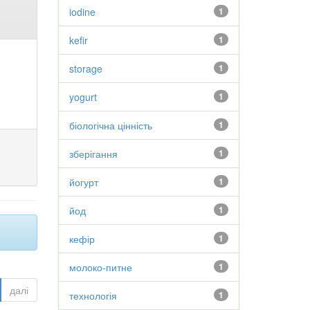
iodine
1
kefir
1
storage
1
yogurt
1
біологічна цінність
1
зберігання
1
йогурт
1
йод
1
кефір
1
молоко-питне
1
далі
технологія
1