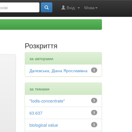
Вхід:
Мова
Розкриття
за авторами
Далєвська, Діана Ярославівна
1
за темами
"Iodis-concentrate"
1
63.637
1
biological value
1