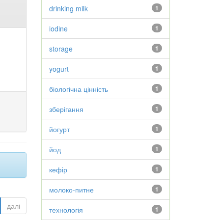
drinking milk
1
iodine
1
storage
1
yogurt
1
біологічна цінність
1
зберігання
1
йогурт
1
йод
1
кефір
1
молоко-питне
1
далі
технологія
1