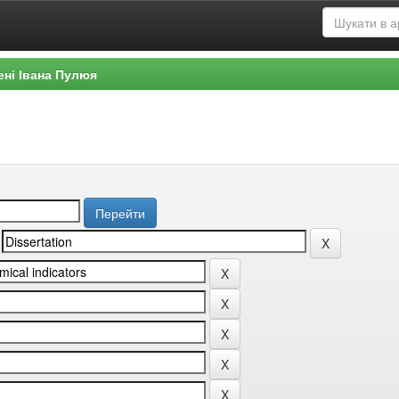
ені Івана Пулюя