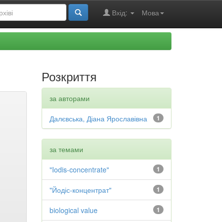
Вхід:
Мова
Розкриття
за авторами
Далєвська, Діана Ярославівна
1
за темами
"Iodis-concentrate"
1
"Йодіс-концентрат"
1
biological value
1