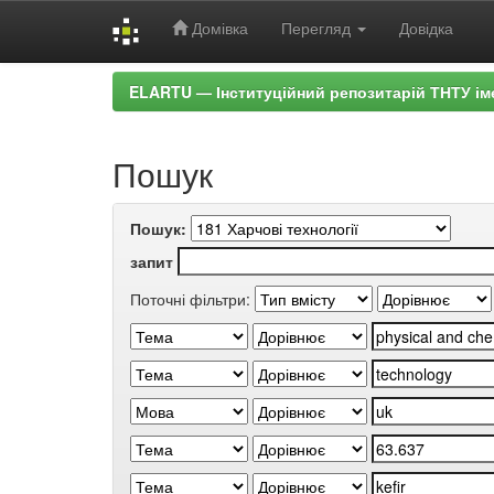
Домівка
Перегляд
Довідка
Skip
ELARTU — Інституційний репозитарій ТНТУ ім
navigation
Пошук
Пошук:
запит
Поточні фільтри: