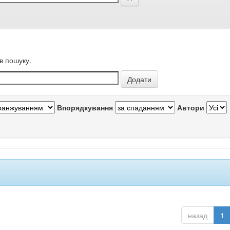
в пошуку.
Впорядкування
Автори
назад
1