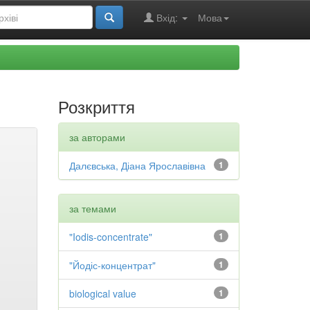
Вхід:
Мова
Розкриття
за авторами
Далєвська, Діана Ярославівна
1
за темами
"Iodis-concentrate"
1
"Йодіс-концентрат"
1
biological value
1