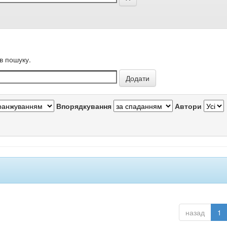
в пошуку.
Впорядкування
Автори
назад
1