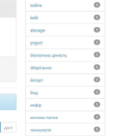
iodine
1
kefir
1
storage
1
yogurt
1
біологічна цінність
1
зберігання
1
йогурт
1
йод
1
кефір
1
молоко-питне
1
далі
технологія
1