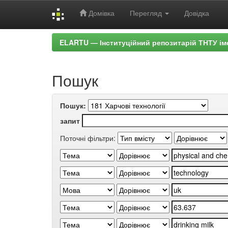
Домівка
Перегляд
Довідка
Skip
ELARTU — Інституційний репозитарій ТНТУ ім
navigation
Пошук
Пошук:
запит
Поточні фільтри: