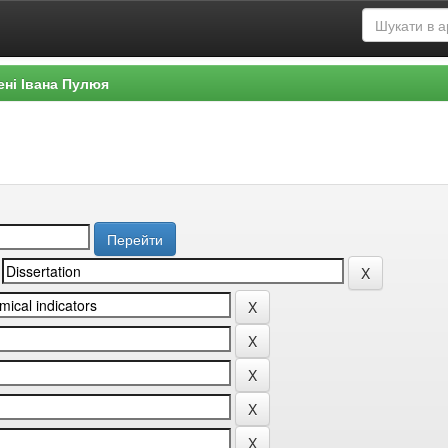
ені Івана Пулюя