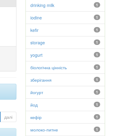
drinking milk
1
iodine
1
kefir
1
storage
1
yogurt
1
біологічна цінність
1
зберігання
1
йогурт
1
йод
1
далі
кефір
1
молоко-питне
1