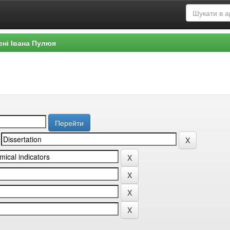
ені Івана Пулюя