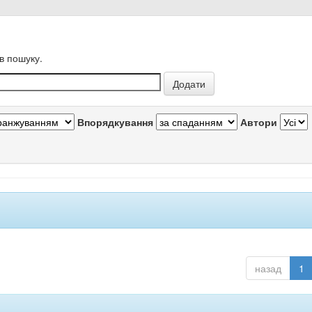
в пошуку.
Впорядкування
Автори
назад
1