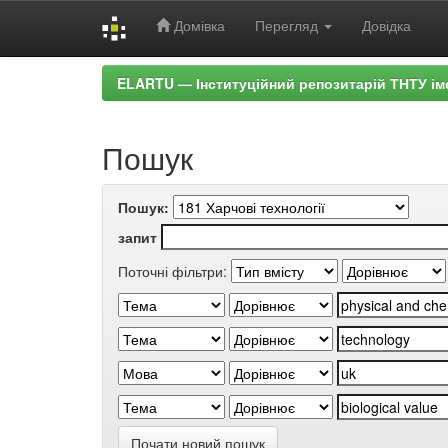
Домівка
Перегляд
Довідка
Skip
ELARTU — Інституційний репозитарій ТНТУ ім
navigation
Пошук
Пошук:
запит
Поточні фільтри:
Почати новий пошук