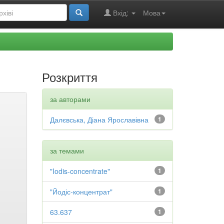
Вхід:
Мова
Розкриття
за авторами
Далєвська, Діана Ярославівна
1
за темами
"Iodis-concentrate"
1
"Йодіс-концентрат"
1
63.637
1