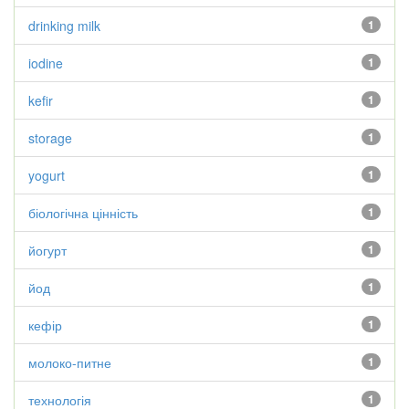
drinking milk
1
iodine
1
kefir
1
storage
1
yogurt
1
біологічна цінність
1
йогурт
1
йод
1
кефір
1
молоко-питне
1
технологія
1