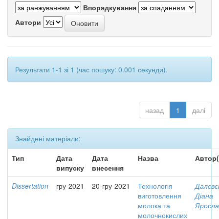
Впорядкування
Автори
Результати 1-1 зі 1 (час пошуку: 0.001 секунди).
назад
1
далі
Знайдені матеріали:
Тип
Дата
Дата
Назва
Автор(
випуску
внесення
Dissertation
гру-2021
20-гру-2021
Технологія
Далєвс
виготовлення
Діана
молока та
Яросла
молочнокислих