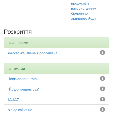
продуктів з
використанням
біологічно
активного йоду
Розкриття
за авторами
Далєвська, Діана Ярославівна
1
за темами
"Iodis-concentrate"
1
"Йодіс-концентрат"
1
63.637
1
biological value
1