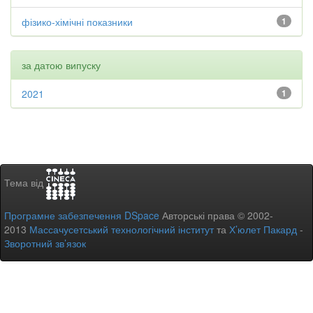
фізико-хімічні показники
1
за датою випуску
2021
1
Тема від
Програмне забезпечення DSpace
Авторські права © 2002-
2013
Массачусетський технологічний інститут
та
Х’юлет Пакард
-
Зворотний зв’язок