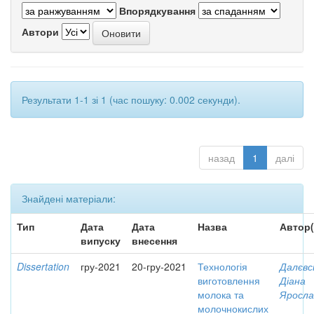
Впорядкування
Автори
Результати 1-1 зі 1 (час пошуку: 0.002 секунди).
назад
1
далі
Знайдені матеріали:
Тип
Дата
Дата
Назва
Автор(
випуску
внесення
Dissertation
гру-2021
20-гру-2021
Технологія
Далєвс
виготовлення
Діана
молока та
Яросла
молочнокислих