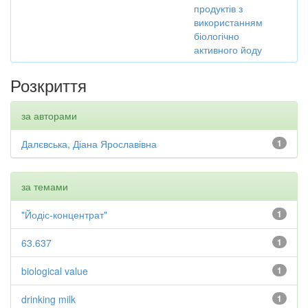
продуктів з
використанням
біологічно
активного йоду
Розкриття
за авторами
Далєвська, Діана Ярославівна
1
за темами
"Йодіс-концентрат"
1
63.637
1
biological value
1
drinking milk
1