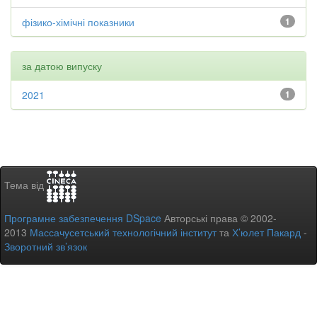
фізико-хімічні показники
1
за датою випуску
2021
1
Тема від
Програмне забезпечення DSpace
Авторські права © 2002-
2013
Массачусетський технологічний інститут
та
Х’юлет Пакард
-
Зворотний зв’язок