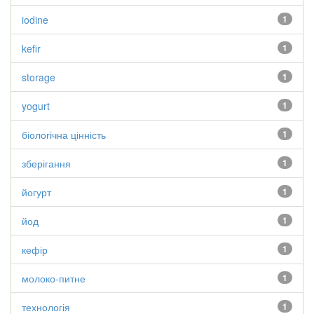
iodine
1
kefir
1
storage
1
yogurt
1
біологічна цінність
1
зберігання
1
йогурт
1
йод
1
кефір
1
молоко-питне
1
технологія
1