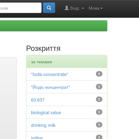
Вхід:
Мова
Розкриття
за темами
"Iodis-concentrate"
1
"Йодіс-концентрат"
1
63.637
1
biological value
1
drinking milk
1
iodine
1