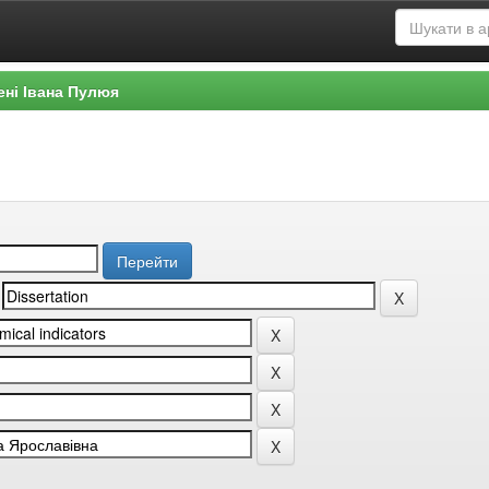
ені Івана Пулюя