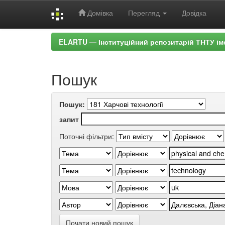
Домівка
Перегляд
Довідка
Skip
ELARTU — Інституційний репозитарій ТНТУ ім
navigation
Пошук
Пошук:
запит
Поточні фільтри:
Почати новий пошук