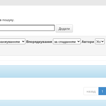
в пошуку.
Впорядкування
Автори
назад
1