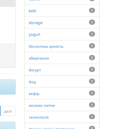
kefir
1
storage
1
yogurt
1
біологічна цінність
1
зберігання
1
йогурт
1
йод
1
кефір
1
молоко-питне
1
далі
технологія
1
фізико-хімічні показники
1