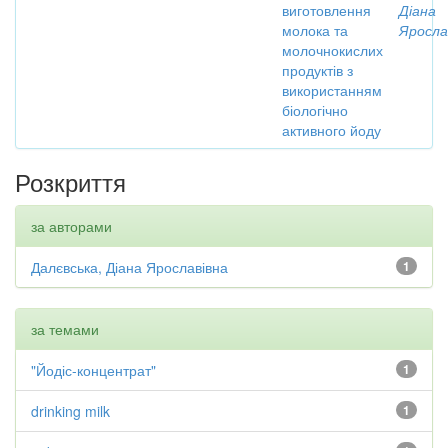
виготовлення
Діана
молока та
Яросла
молочнокислих
продуктів з
використанням
біологічно
активного йоду
Розкриття
за авторами
Далєвська, Діана Ярославівна
1
за темами
"Йодіс-концентрат"
1
drinking milk
1