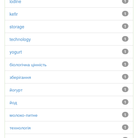
iodine
1
kefir
1
storage
1
technology
1
yogurt
1
біологічна цінність
1
зберігання
1
йогурт
1
йод
1
молоко-питне
1
технологія
1