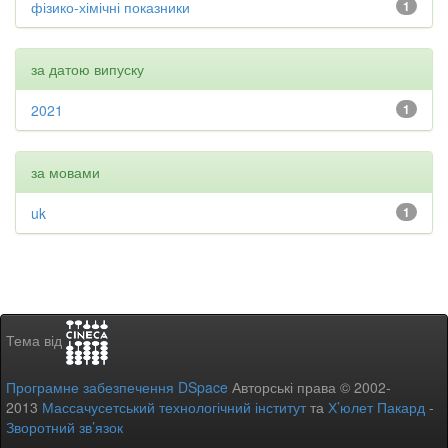
фізико-хімічні показники
1
за датою випуску
2021
1
за мовами
uk
1
Тема від
Програмне забезпечення DSpace
Авторські права © 2002-
2013
Массачусетський технологічний інститут
та
Х’юлет Пакард
-
Зворотний зв’язок