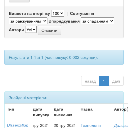
Вивести на сторінку
|
Сортування
Впорядкування
Автори
Результати 1-1 зі 1 (час пошуку: 0.002 секунди).
назад
1
далі
Знайдені матеріали:
Тип
Дата
Дата
Назва
Автор(
випуску
внесення
Dissertation
гру-2021
20-гру-2021
Технологія
Далєвс