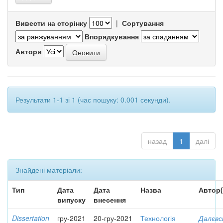
Вивести на сторінку
|
Сортування
Впорядкування
Автори
Результати 1-1 зі 1 (час пошуку: 0.001 секунди).
назад
1
далі
Знайдені матеріали:
Тип
Дата
Дата
Назва
Автор(
випуску
внесення
Dissertation
гру-2021
20-гру-2021
Технологія
Далєвс