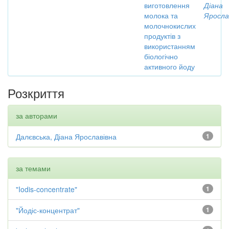
виготовлення
Діана
молока та
Яросла
молочнокислих
продуктів з
використанням
біологічно
активного йоду
Розкриття
за авторами
Далєвська, Діана Ярославівна
1
за темами
"Iodis-concentrate"
1
"Йодіс-концентрат"
1