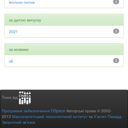
молоко-питне
1
за датою випуску
2021
1
за мовами
uk
1
Тема від
Програмне забезпечення DSpace
Авторські права © 2002-
2013
Массачусетський технологічний інститут
та
Х’юлет Пакард
-
Зворотний зв’язок