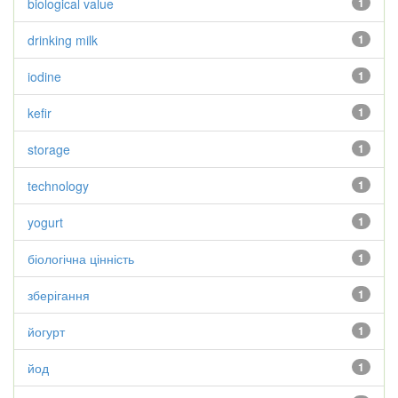
biological value
1
drinking milk
1
iodine
1
kefir
1
storage
1
technology
1
yogurt
1
біологічна цінність
1
зберігання
1
йогурт
1
йод
1