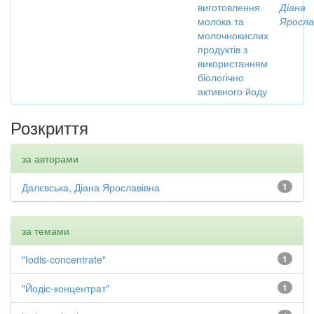
виготовлення
Діана
молока та
Яросла
молочнокислих
продуктів з
використанням
біологічно
активного йоду
Розкриття
за авторами
Далєвська, Діана Ярославівна
1
за темами
"Iodis-concentrate"
1
"Йодіс-концентрат"
1