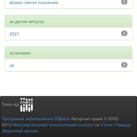
фізико-хімічні показники
1
за датою випуску
2021
1
за мовами
uk
1
Тема від
Програмне забезпечення DSpace
Авторські права © 2002-
2013
Массачусетський технологічний інститут
та
Х’юлет Пакард
-
Зворотний зв’язок