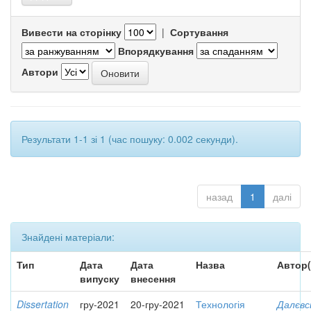
Вивести на сторінку
|
Сортування
Впорядкування
Автори
Результати 1-1 зі 1 (час пошуку: 0.002 секунди).
назад
1
далі
Знайдені матеріали:
Тип
Дата
Дата
Назва
Автор(
випуску
внесення
Dissertation
гру-2021
20-гру-2021
Технологія
Далєвс