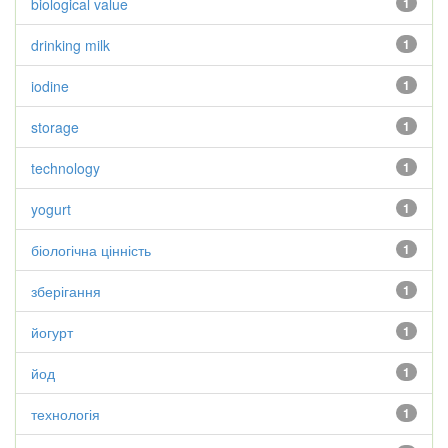
biological value
1
drinking milk
1
iodine
1
storage
1
technology
1
yogurt
1
біологічна цінність
1
зберігання
1
йогурт
1
йод
1
технологія
1