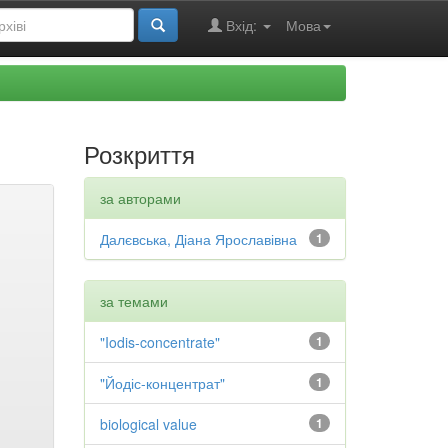
Вхід:
Мова
Розкриття
за авторами
Далєвська, Діана Ярославівна
1
за темами
"Iodis-concentrate"
1
"Йодіс-концентрат"
1
biological value
1