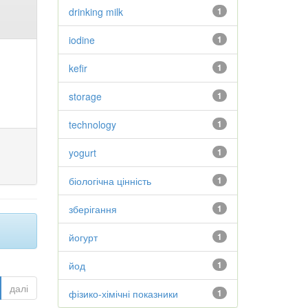
drinking milk
1
iodine
1
kefir
1
storage
1
technology
1
yogurt
1
біологічна цінність
1
зберігання
1
йогурт
1
йод
1
далі
фізико-хімічні показники
1