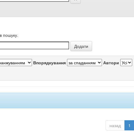
в пошуку.
Впорядкування
Автори
назад
1