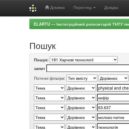
Домівка
Перегляд
Довідка
Skip
ELARTU — Інституційний репозитарій ТНТУ ім
navigation
Пошук
Пошук:
запит
Поточні фільтри: