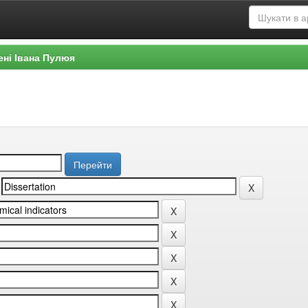
ені Івана Пулюя