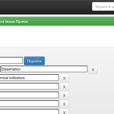
ені Івана Пулюя