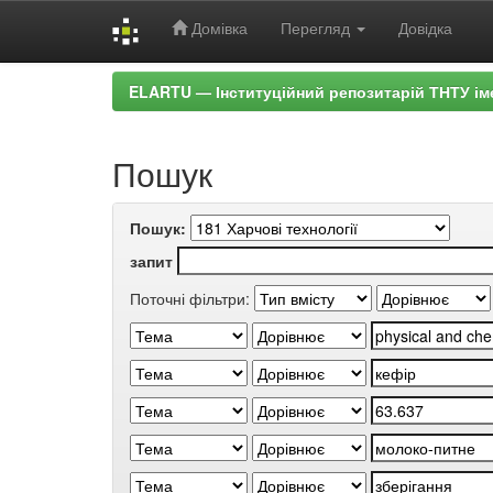
Домівка
Перегляд
Довідка
Skip
ELARTU — Інституційний репозитарій ТНТУ ім
navigation
Пошук
Пошук:
запит
Поточні фільтри: