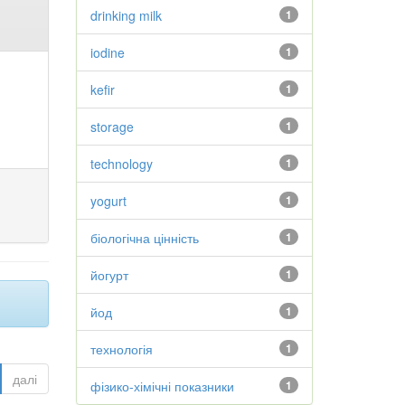
drinking milk
1
iodine
1
kefir
1
storage
1
technology
1
yogurt
1
біологічна цінність
1
йогурт
1
йод
1
технологія
1
далі
фізико-хімічні показники
1