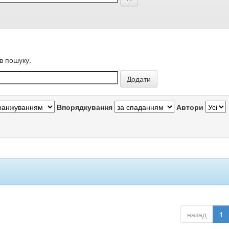
в пошуку.
Впорядкування
Автори
назад
1