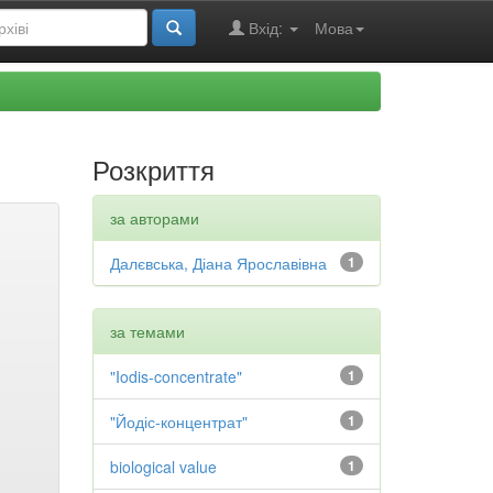
Вхід:
Мова
Розкриття
за авторами
Далєвська, Діана Ярославівна
1
за темами
"Iodis-concentrate"
1
"Йодіс-концентрат"
1
biological value
1