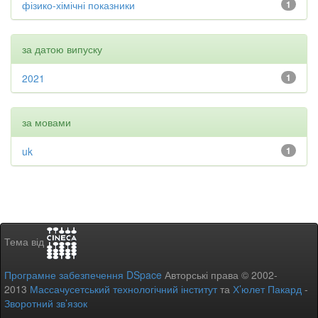
фізико-хімічні показники
1
за датою випуску
2021
1
за мовами
uk
1
Тема від
Програмне забезпечення DSpace
Авторські права © 2002-
2013
Массачусетський технологічний інститут
та
Х’юлет Пакард
-
Зворотний зв’язок