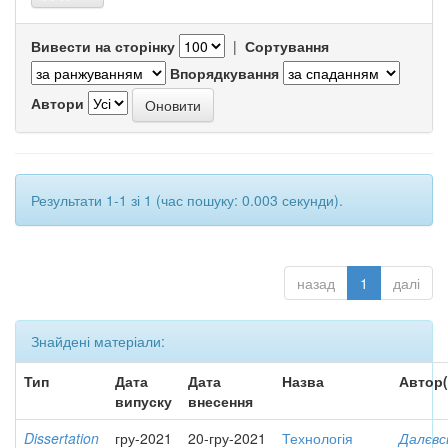
Вивести на сторінку
|
Сортування
Впорядкування
Автори
Результати 1-1 зі 1 (час пошуку: 0.003 секунди).
назад
1
далі
Знайдені матеріали:
Тип
Дата
Дата
Назва
Автор(
випуску
внесення
Dissertation
гру-2021
20-гру-2021
Технологія
Далєвс