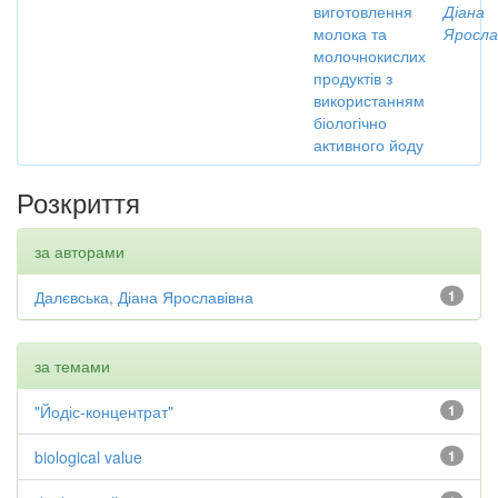
виготовлення
Діана
молока та
Яросла
молочнокислих
продуктів з
використанням
біологічно
активного йоду
Розкриття
за авторами
Далєвська, Діана Ярославівна
1
за темами
"Йодіс-концентрат"
1
biological value
1