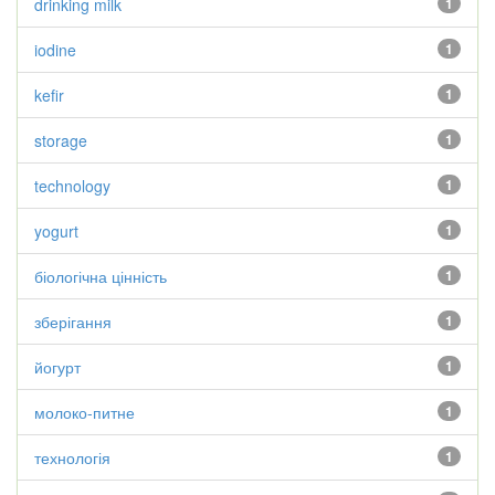
drinking milk
1
iodine
1
kefir
1
storage
1
technology
1
yogurt
1
біологічна цінність
1
зберігання
1
йогурт
1
молоко-питне
1
технологія
1