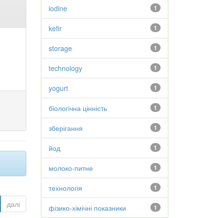
iodine
1
kefir
1
storage
1
technology
1
yogurt
1
біологічна цінність
1
зберігання
1
йод
1
молоко-питне
1
технологія
1
далі
фізико-хімічні показники
1