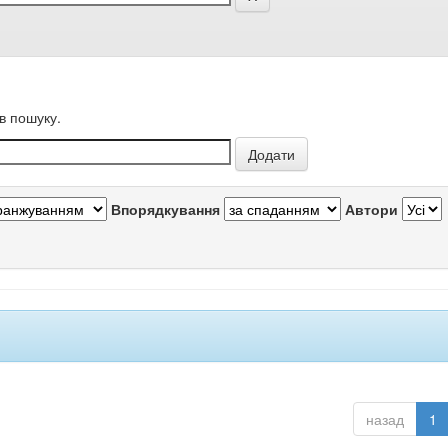
в пошуку.
Впорядкування
Автори
назад
1