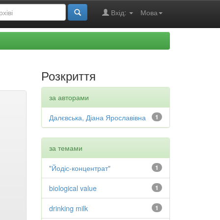
Вхід:
Мова
Розкриття
за авторами
Далєвська, Діана Ярославівна
1
за темами
"Йодіс-концентрат"
1
biological value
1
drinking milk
1