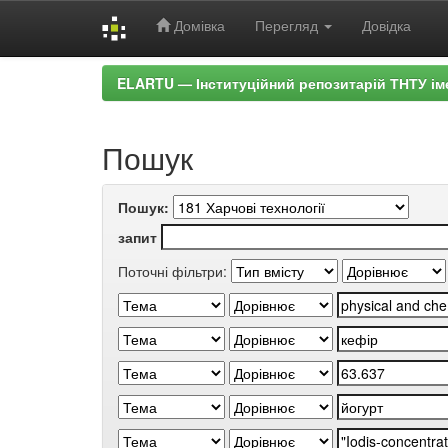
Домівка
Перегляд
Довідка
Skip
ELARTU — Інституційний репозитарій ТНТУ ім
navigation
Пошук
Пошук:
запит
Поточні фільтри: