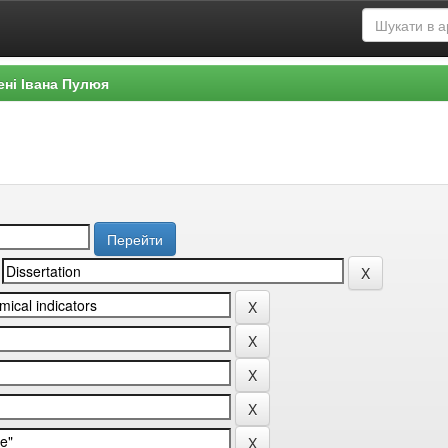
ені Івана Пулюя