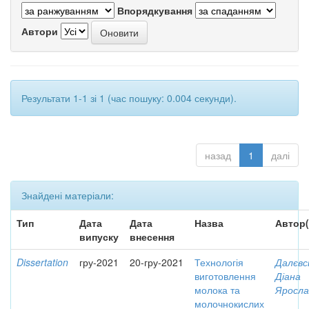
Впорядкування
Автори
Результати 1-1 зі 1 (час пошуку: 0.004 секунди).
назад
1
далі
Знайдені матеріали:
Тип
Дата
Дата
Назва
Автор(
випуску
внесення
Dissertation
гру-2021
20-гру-2021
Технологія
Далєвс
виготовлення
Діана
молока та
Яросла
молочнокислих