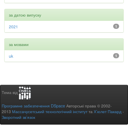
за датою випуску
2021
1
за мовами
uk
1
Тема від
Програмне забезпечення DSpace
Авторські права © 2002-
2013
Массачусетський технологічний інститут
та
Х’юлет Пакард
-
Зворотний зв’язок