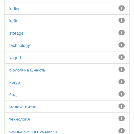
iodine
1
kefir
1
storage
1
technology
1
yogurt
1
біологічна цінність
1
йогурт
1
йод
1
молоко-питне
1
технологія
1
фізико-хімічні показники
1