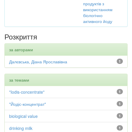
продуктів з
використанням
біологічно
активного йоду
Розкриття
за авторами
Далєвська, Діана Ярославівна
1
за темами
"Iodis-concentrate"
1
"Йодіс-концентрат"
1
biological value
1
drinking milk
1