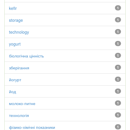
kefir
1
storage
1
technology
1
yogurt
1
біологічна цінність
1
зберігання
1
йогурт
1
йод
1
молоко-питне
1
технологія
1
фізико-хімічні показники
1