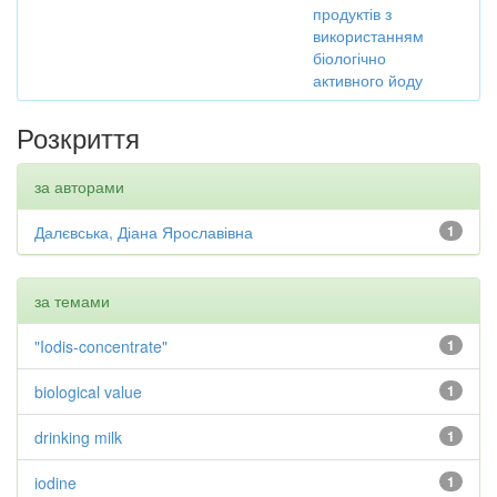
продуктів з
використанням
біологічно
активного йоду
Розкриття
за авторами
Далєвська, Діана Ярославівна
1
за темами
"Iodis-concentrate"
1
biological value
1
drinking milk
1
iodine
1