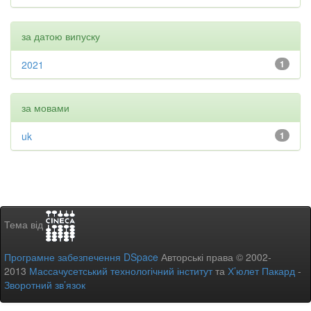
за датою випуску
2021
1
за мовами
uk
1
Тема від
Програмне забезпечення DSpace
Авторські права © 2002-
2013
Массачусетський технологічний інститут
та
Х’юлет Пакард
-
Зворотний зв’язок