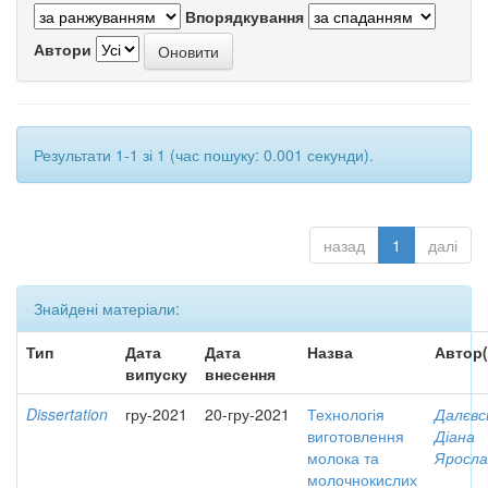
Впорядкування
Автори
Результати 1-1 зі 1 (час пошуку: 0.001 секунди).
назад
1
далі
Знайдені матеріали:
Тип
Дата
Дата
Назва
Автор(
випуску
внесення
Dissertation
гру-2021
20-гру-2021
Технологія
Далєвс
виготовлення
Діана
молока та
Яросла
молочнокислих